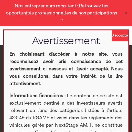
Nos entrepreneurs recrutent : Retrouvez les
×
opportunités professionnelles de nos participations
→
En choisissant d’accéder à notre site, vous
reconnaissez avoir pris connaissance de cet
Paulic Meunerie : La
avertissement ci-dessous et l’avoir accepté. Nous
vous conseillons, dans votre intérêt, de le lire
vente au détail sur des
attentivement.
Informations financières
: Le contenu de ce site est
familles ciblées de
exclusivement destiné à des investisseurs avertis
relevant de l’une des catégories listées à l’article
farine haute qualité, un
423-49 du RGAMF et visés dans les règlements des
véhicules gérés par NextStage AM. Il ne constitue