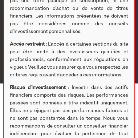
nouveau relais de
pas une offre publique de souscription, ni une
recommandation d’achat ou de vente de titres
financiers. Les informations présentées ne doivent
croissance
pas être considérées comme des conseils
d’investissement personnalisés.
Nextstage AM
>
Actualités Nextstage AM
>
Nos
participations
>
Investissements cotés
>
Divers
> Paulic
Accès restreint
: L’accès à certaines sections du site
Meunerie : La vente au détail sur des familles ciblées de
peut être limité à des investisseurs qualifiés et
farine haute qualité, un nouveau relais de croissance
professionnels, conformément aux régulations en
vigueur. Veuillez vous assurer que vous respectez les
critères requis avant d’accéder à ces informations.
Risque d’investissement
: Investir dans des actifs
financiers comporte des risques. Les performances
passées sont données à titre indicatif uniquement.
Elles ne préjugent pas des performances futures et
9 DÉCEMBRE 2020
ne sont pas constantes dans le temps. Nous vous
recommandons de consulter un conseiller financier
Participation concernée :
Paulic
indépendant pour évaluer la pertinence de tout