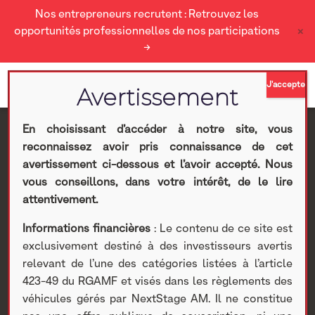
Nos entrepreneurs recrutent : Retrouvez les
×
opportunités professionnelles de nos participations
→
En choisissant d’accéder à notre site, vous
reconnaissez avoir pris connaissance de cet
NextStage AM confirme
avertissement ci-dessous et l’avoir accepté. Nous
vous conseillons, dans votre intérêt, de le lire
son soutien au
attentivement.
Informations financières
: Le contenu de ce site est
développement
exclusivement destiné à des investisseurs avertis
relevant de l’une des catégories listées à l’article
d’Acorus aux côtés de
423-49 du RGAMF et visés dans les règlements des
véhicules gérés par NextStage AM. Il ne constitue