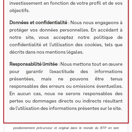
investissement en fonction de votre profil et de vos
objectifs.
En février 2010, Philippe Benquet s’associait avec NextStage AM pour
reprendre la société Acorus (ex Dallavalle) crée en 1996, spécialisée
Données et confidentialité
: Nous nous engageons à
dans la rénovation de logements pour le compte des bailleurs sociaux.
protéger vos données personnelles. En accédant à
Sous l’impulsion de Philippe Benquet, le groupe s’est rapidement diversifié
notre site, vous acceptez notre politique de
vers d’autres marchés tels l’hôtellerie, la santé ou les collectivités auprès
confidentialité et l’utilisation des cookies, tels que
de clients comme le groupe Accor, DomusVi, la BnF, etc. Historiquement
décrits dans nos mentions légales.
basé en Ile-de-France, Acorus a également déployé son modèle en
Responsabilité limitée
: Nous mettons tout en œuvre
province via l’ouverture d’agences à Bordeaux, Lyon et Nantes.
pour garantir l’exactitude des informations
Cinq ans plus tard, le groupe a vu son chiffre d’affaires multiplié par près
présentées, mais ne pouvons être tenus
de trois et ses effectifs ont crû de plus de 300 personnes (total aujourd’hui
responsables des erreurs ou omissions éventuelles.
de 464 collaborateurs). A l’occasion du rachat de Peintisol, première
En aucun cas, nous ne serons responsables des
acquisition du groupe, MI3 rejoint NextStage et Philippe Benquet avec une
pertes ou dommages directs ou indirects résultant
optique d’accompagnement de la croissance à long terme.
de l’utilisation des informations présentes sur le site.
« Au fil des années, Acorus a bâti sa réputation à travers un
positionnement précurseur et original dans le monde du BTP en tant