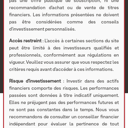
Philippe Benquet à
pas une offre publique de souscription, ni une
recommandation d’achat ou de vente de titres
financiers. Les informations présentées ne doivent
l’occasion du rachat de
pas être considérées comme des conseils
d’investissement personnalisés.
Peintisol
Accès restreint
: L’accès à certaines sections du site
Nextstage AM
>
Actualités Nextstage AM
>
Publications
>
peut être limité à des investisseurs qualifiés et
Actus
> NextStage AM confirme son soutien au
professionnels, conformément aux régulations en
développement d’Acorus aux côtés de Philippe Benquet à
vigueur. Veuillez vous assurer que vous respectez les
l’occasion du rachat de Peintisol
critères requis avant d’accéder à ces informations.
Risque d’investissement
: Investir dans des actifs
financiers comporte des risques. Les performances
passées sont données à titre indicatif uniquement.
Elles ne préjugent pas des performances futures et
ne sont pas constantes dans le temps. Nous vous
recommandons de consulter un conseiller financier
indépendant pour évaluer la pertinence de tout
20 JUILLET 2015