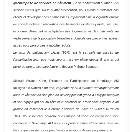
qu’
entreprise de services en bâtiment
. En se concentrant autant sur le
service clients que sur la qualité d’exécution, nous avons su fidéliser nos
clients et développer ces compétences répondant ainsi à 2 grands enjeux
de société actuels : rénovation des bâtiments existants (santé, sécurité,
économie d’énergie) et adaptation des logements et des bâtiments au
vieillissement de la population (maintien à domicile des personnes âgées,
accès pour personnes à mobilité réduite).
Le taux de satisfaction clients (98%) est le symbole du succès de
l’organisation lean que nous avons mise en place depuis 5 ans et qui
portera notre croissance future. »
déclare Philippe Benquet.
Michaël Strauss-Kahn, Directeur de Participations de NextStage AM
souligne :
« Depuis cinq ans, le groupe Acorus avance remarquablement
dans l’exécution de son plan de développement grâce à Philippe Benquet
et son équipe qui ont su révéler le potentiel de croissance organique du
groupe en l’amenant d’un chiffre d’affaires de 25m€ en 2009 à 61m€ en
2014. Nous sommes heureux que Philippe ait choisi de continuer à faire
confiance à NextStage AM pour ses projets futurs et sommes ravis de
l’accompagner dans ses prochaines opérations de développement. »