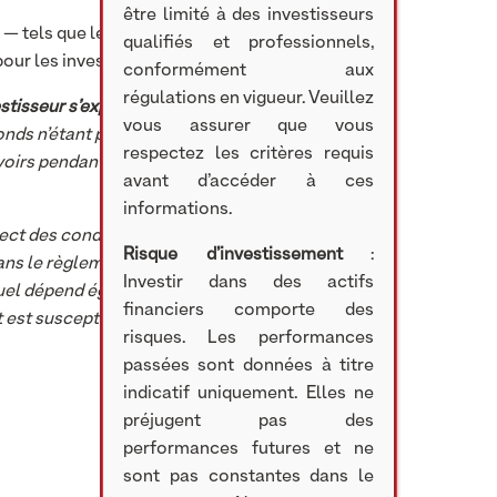
être limité à des investisseurs
 — tels que les
FPCI, FCPI ou
qualifiés et professionnels,
our les investisseurs.
conformément aux
régulations en vigueur. Veuillez
estisseur s’expose à un
vous assurer que vous
fonds n’étant pas à capital
respectez les critères requis
voirs pendant une certaine
avant d’accéder à ces
informations.
pect des conditions
Risque d’investissement
:
ans le règlement du fonds.
Investir dans des actifs
quel dépend également de la
financiers comporte des
t est susceptible de changer
risques. Les performances
passées sont données à titre
indicatif uniquement. Elles ne
préjugent pas des
performances futures et ne
sont pas constantes dans le