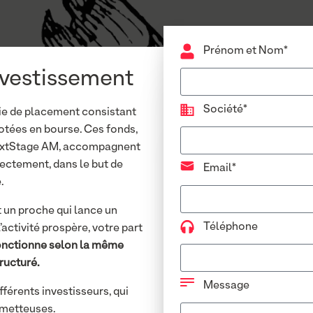
Prénom et Nom*
nvestissement
Société*
gie de placement consistant
cotées en bourse. Ces fonds,
NextStage AM, accompagnent
rectement, dans le but de
Email*
.
 un proche qui lance un
Téléphone
’activité prospère, votre part
fonctionne selon la même
ructuré.
Message
férents investisseurs, qui
ometteuses.