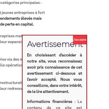
catégories principales :
 jeunes entreprises à fort
 rendements élevés mais
de perte en capital.
treprises matures et
 leur expansion
En choisissant d’accéder à
prise via des mécanismes
notre site, vous reconnaissez
ôle opérationnel en
avoir pris connaissance de cet
avertissement ci-dessous et
l’avoir accepté. Nous vous
 restructuration
conseillons, dans votre intérêt,
f leur redressement.
de le lire attentivement.
Informations financières
: Le
contenu de ce site est