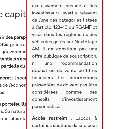
exclusivement destiné à des
e capital-
investisseurs avertis relevant
de l’une des catégories listées
à l’article 423-49 du RGAMF et
visés dans les règlements des
rir
des perspectives de
véhicules gérés par NextStage
otés
, grâce à l’implication
AM. Il ne constitue pas une
la gouvernance des
offre publique de souscription,
tentiels s’accompagnent de
ni une recommandation
partielle du capital investi.
d’achat ou de vente de titres
financiers. Les informations
ncret
: il soutient
présentées ne doivent pas être
e de l’économie réelle, et la
considérées comme des
es.
conseils d’investissement
u portefeuille
en intégrant
personnalisés.
. Sa nature illiquide oblige
Accès restreint
: L’accès à
erme, plus stable et
certaines sections du site peut