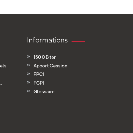
Informations
150 0 B ter
els
Apport Cession
FPCI
.
FCPI
Glossaire