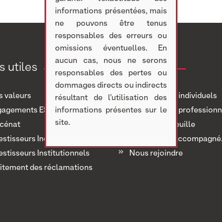
informations présentées, mais
ne pouvons être tenus
responsables des erreurs ou
omissions éventuelles. En
aucun cas, nous ne serons
s utiles
Investir
responsables des pertes ou
dommages directs ou indirects
 valeurs
Investisseurs individuels
résultant de l’utilisation des
gagements ESG
informations présentes sur le
Investisseurs professionn
site.
cénat
Notre portefeuille
estisseurs Individuels
Nous avons accompagné..
estisseurs Institutionnels
Nous rejoindre
itement des réclamations