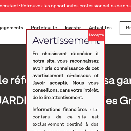
crutent : Retrouvez les opportunités professionnelles de nos 
gagements
Portefeuille
Investir
Actualités
Re
En choisissant d’accéder à
notre site, vous reconnaissez
avoir pris connaissance de cet
avertissement ci-dessous et
e référencement de sa ga
l’avoir accepté. Nous vous
conseillons, dans votre intérêt,
RDIAN par l’Union des G
de le lire attentivement.
Informations financières
: Le
contenu de ce site est
Public (UGAP)
exclusivement destiné à des