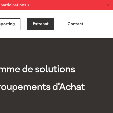
×
participations →
porting
Extranet
Contact
mme de solutions
roupements d’Achat