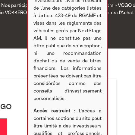
investisseurs avertis relevant
>
Nos participations
>
Investissements cotés
>
Divers
> VOGO d
de l’une des catégories listées
dio VOKKERO GUARDIAN par l’Union des Groupements d’Achat 
à l’article 423-49 du RGAMF et
visés dans les règlements des
véhicules gérés par NextStage
AM. Il ne constitue pas une
offre publique de souscription,
ni une recommandation
d’achat ou de vente de titres
financiers. Les informations
présentées ne doivent pas être
considérées comme des
conseils d’investissement
personnalisés.
OGO
Accès restreint
: L’accès à
certaines sections du site peut
être limité à des investisseurs
qualifiés et professionnels,