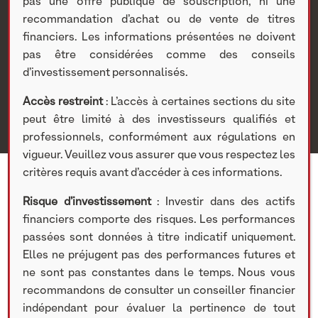
AM
pas une offre publique de souscription, ni une
recommandation d’achat ou de vente de titres
financiers. Les informations présentées ne doivent
Nextstage AM
>
Actualités Nextstage AM
>
Nos
pas être considérées comme des conseils
participations
>
Investissements non cotés
>
Actualités
>
d’investissement personnalisés.
Visite des locaux de Mathematic Studio par les équipes
de direction d’AXA et de NextStage AM
Accès restreint
: L’accès à certaines sections du site
peut être limité à des investisseurs qualifiés et
professionnels, conformément aux régulations en
vigueur. Veuillez vous assurer que vous respectez les
critères requis avant d’accéder à ces informations.
Risque d’investissement
: Investir dans des actifs
financiers comporte des risques. Les performances
passées sont données à titre indicatif uniquement.
Elles ne préjugent pas des performances futures et
ne sont pas constantes dans le temps. Nous vous
recommandons de consulter un conseiller financier
indépendant pour évaluer la pertinence de tout