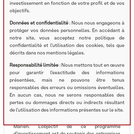
investissement en fonction de votre profil et de vos
ACTUALITÉS
objectifs.
Données et confidentialité
: Nous nous engageons à
protéger vos données personnelles. En accédant à
1 JUILLET 2024
notre site, vous acceptez notre politique de
confidentialité et l’utilisation des cookies, tels que
Mathematic Studio, acteur incontournable de
décrits dans nos mentions légales.
création de VFX et d’animation 3D français, a
accueilli les équipes de direction d’AXA en
Responsabilité limitée
: Nous mettons tout en œuvre
France et celles de NextStage AM dans ses
pour garantir l’exactitude des informations
locaux.
présentées, mais ne pouvons être tenus
responsables des erreurs ou omissions éventuelles.
Cette visite, inscrite dans le cadre du programme
En aucun cas, nous ne serons responsables des
d’investissement Pépites et Territoires by AXA
pertes ou dommages directs ou indirects résultant
France & NextStage AM, était l’opportunité pour
de l’utilisation des informations présentes sur le site.
AXA de rencontrer toutes les équipes de
Mathematic Studio emmenées par Guillaume
Marien. L’objectif de ce programme
d’investissement est de soutenir des entreprises