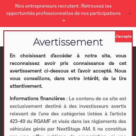
Nos entrepreneurs recrutent : Retrouvez les
×
opportunités professionnelles de nos participations
→
En choisissant d’accéder à notre site, vous
reconnaissez avoir pris connaissance de cet
Visite des locaux de
avertissement ci-dessous et l’avoir accepté. Nous
vous conseillons, dans votre intérêt, de le lire
Mathematic Studio par
attentivement.
Informations financières
: Le contenu de ce site est
les équipes de direction
exclusivement destiné à des investisseurs avertis
relevant de l’une des catégories listées à l’article
d’AXA et de NextStage
423-49 du RGAMF et visés dans les règlements des
véhicules gérés par NextStage AM. Il ne constitue