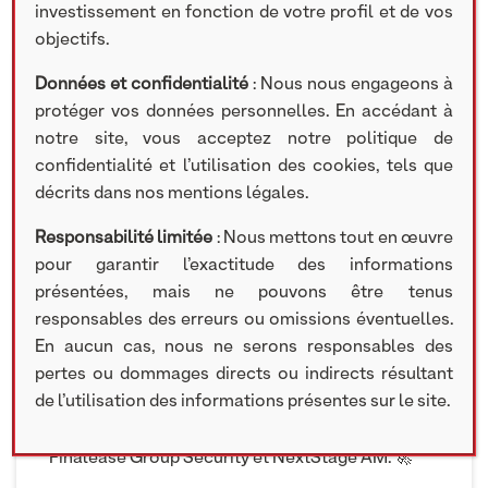
ACTUS
investissement en fonction de votre profil et de vos
objectifs.
Données et confidentialité
: Nous nous engageons à
20 JUILLET 2022
protéger vos données personnelles. En accédant à
notre site, vous acceptez notre politique de
[PAROLES D’ENTREPRENEURS] « Pour accélérer
confidentialité et l’utilisation des cookies, tels que
ou atteindre des niveaux de rentabilité
décrits dans nos mentions légales.
intéressant, il faut choisir un bon partenaire qui
saura s’approprier votre ADN et votre culture et
Responsabilité limitée
: Nous mettons tout en œuvre
qui pourra vous accompagner sur ce chemin ». 🎥
pour garantir l’exactitude des informations
présentées, mais ne pouvons être tenus
Patrick Lascar, CEO de Finalease Group Security,
responsables des erreurs ou omissions éventuelles.
spécialiste de la sécurité des biens, des
En aucun cas, nous ne serons responsables des
personnes et notamment de la démarque
pertes ou dommages directs ou indirects résultant
inconnue, était l’invité de notre podcast « Paroles
de l’utilisation des informations présentes sur le site.
d’Entrepreneurs ». Celui-ci a ainsi pu revenir sur la
collaboration et le chemin partagé entre
Finalease Group Security et NextStage AM. 🚀