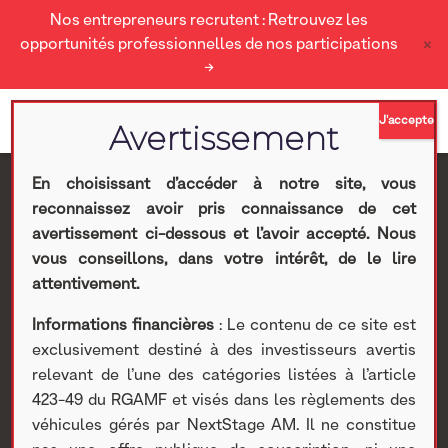
Nos entrepreneurs recrutent : Retrouvez les
×
opportunités professionnelles de nos participations
→
En choisissant d’accéder à notre site, vous
reconnaissez avoir pris connaissance de cet
[VIDEO] : Paroles
avertissement ci-dessous et l’avoir accepté. Nous
vous conseillons, dans votre intérêt, de le lire
d’Entrepreneurs, Patrick
attentivement.
Informations financières
: Le contenu de ce site est
Lascar, CEO de
exclusivement destiné à des investisseurs avertis
relevant de l’une des catégories listées à l’article
Finalease Group
423-49 du RGAMF et visés dans les règlements des
véhicules gérés par NextStage AM. Il ne constitue