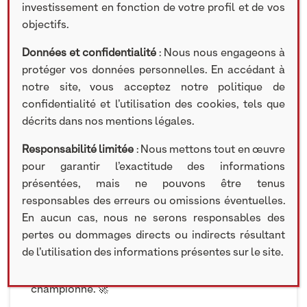
ACTUS
investissement en fonction de votre profil et de vos
objectifs.
Données et confidentialité
: Nous nous engageons à
28 OCTOBRE 2022
protéger vos données personnelles. En accédant à
notre site, vous acceptez notre politique de
[PAROLES D’ENTREPRENEURS] « La qualité des
confidentialité et l’utilisation des cookies, tels que
équipes et le bon feeling qui s’est dégagé assez
décrits dans nos mentions légales.
rapidement entre les équipes du
Groupe Solstyce
et les équipes de
NextStage AM
, cela a été
Responsabilité limitée
: Nous mettons tout en œuvre
l’élément clé pour choisir NextStage AM comme
pour garantir l’exactitude des informations
nouvel investisseur dans le groupe » 😊🤝
présentées, mais ne pouvons être tenus
responsables des erreurs ou omissions éventuelles.
Guillaume David
, Président du Groupe Solstyce,
En aucun cas, nous ne serons responsables des
était l’invité de notre Podcast « Paroles
pertes ou dommages directs ou indirects résultant
d’Entrepreneurs ». Guillaume a ainsi pu revenir sur
de l’utilisation des informations présentes sur le site.
la collaboration entre Solstyce et nos équipes en
charge de l’accompagnement de cette PME
championne. 🚀