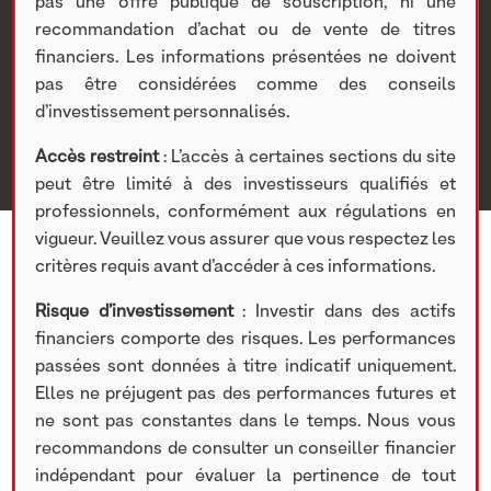
Solstyce
pas une offre publique de souscription, ni une
recommandation d’achat ou de vente de titres
financiers. Les informations présentées ne doivent
Nextstage AM
>
Actualités Nextstage AM
>
Publications
>
pas être considérées comme des conseils
Actus
> [VIDEO] : Paroles d’Entrepreneurs, Guillaume
d’investissement personnalisés.
David, Président du Groupe Solstyce
Accès restreint
: L’accès à certaines sections du site
peut être limité à des investisseurs qualifiés et
professionnels, conformément aux régulations en
vigueur. Veuillez vous assurer que vous respectez les
critères requis avant d’accéder à ces informations.
Risque d’investissement
: Investir dans des actifs
financiers comporte des risques. Les performances
passées sont données à titre indicatif uniquement.
Elles ne préjugent pas des performances futures et
ne sont pas constantes dans le temps. Nous vous
recommandons de consulter un conseiller financier
indépendant pour évaluer la pertinence de tout