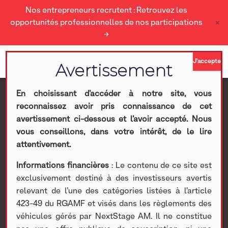
Nos entrepreneurs recrutent : Retrouvez les
×
opportunités professionnelles de nos participations
→
En choisissant d’accéder à notre site, vous
reconnaissez avoir pris connaissance de cet
[VIDEO] : Paroles
avertissement ci-dessous et l’avoir accepté. Nous
vous conseillons, dans votre intérêt, de le lire
d’Entrepreneurs,
attentivement.
Informations financières
: Le contenu de ce site est
Guillaume David,
exclusivement destiné à des investisseurs avertis
relevant de l’une des catégories listées à l’article
Président du Groupe
423-49 du RGAMF et visés dans les règlements des
véhicules gérés par NextStage AM. Il ne constitue