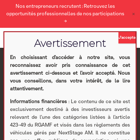
Nos entrepreneurs recrutent : Retrouvez les
×
opportunités professionnelles de nos participations
→
En choisissant d’accéder à notre site, vous
reconnaissez avoir pris connaissance de cet
TV3 accélère sa
avertissement ci-dessous et l’avoir accepté. Nous
vous conseillons, dans votre intérêt, de le lire
transition vers la
attentivement.
Informations financières
: Le contenu de ce site est
diffusion vidéo en OTT
exclusivement destiné à des investisseurs avertis
relevant de l’une des catégories listées à l’article
avec Anevia
423-49 du RGAMF et visés dans les règlements des
véhicules gérés par NextStage AM. Il ne constitue