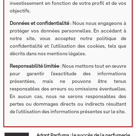
Rechercher
investissement en fonction de votre profil et de vos
objectifs.
Search
Données et confidentialité
: Nous nous engageons à
protéger vos données personnelles. En accédant à
notre site, vous acceptez notre politique de
confidentialité et l’utilisation des cookies, tels que
Catégories
décrits dans nos mentions légales.
Responsabilité limitée
: Nous mettons tout en œuvre
Communiqué de presse
pour garantir l’exactitude des informations
Recrutement
Nos participations
présentées, mais ne pouvons être tenus
Lettre d'information
responsables des erreurs ou omissions éventuelles.
Vidéos
En aucun cas, nous ne serons responsables des
pertes ou dommages directs ou indirects résultant
de l’utilisation des informations présentes sur le site.
Articles récents
Adopt Parfums : le succès de la parfumerie