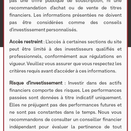
Nextstage AM
>
Actualités Nextstage AM
>
Nos
pas une offre publique de souscription, ni une
participations
>
Investissements cotés
>
Divers
> TV3
recommandation d’achat ou de vente de titres
accélère sa transition vers la diffusion vidéo en OTT avec
financiers. Les informations présentées ne doivent
Anevia
pas être considérées comme des conseils
d’investissement personnalisés.
Accès restreint
: L’accès à certaines sections du site
peut être limité à des investisseurs qualifiés et
professionnels, conformément aux régulations en
vigueur. Veuillez vous assurer que vous respectez les
critères requis avant d’accéder à ces informations.
20 JANVIER 2021
Risque d’investissement
: Investir dans des actifs
financiers comporte des risques. Les performances
passées sont données à titre indicatif uniquement.
Elles ne préjugent pas des performances futures et
Partager cet article
ne sont pas constantes dans le temps. Nous vous
recommandons de consulter un conseiller financier
indépendant pour évaluer la pertinence de tout