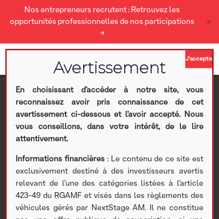
Nos entrepreneurs recrutent : Retrouvez les
×
opportunités professionnelles de nos participations
→
En choisissant d’accéder à notre site, vous
reconnaissez avoir pris connaissance de cet
TV Red Digital choisit
avertissement ci-dessous et l’avoir accepté. Nous
vous conseillons, dans votre intérêt, de le lire
Anevia et Viaccess-
attentivement.
Informations financières
: Le contenu de ce site est
Orca pour sa nouvelle
exclusivement destiné à des investisseurs avertis
relevant de l’une des catégories listées à l’article
plateforme de
423-49 du RGAMF et visés dans les règlements des
véhicules gérés par NextStage AM. Il ne constitue