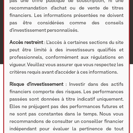
télévision OTT
pas une offre publique de souscription, ni une
recommandation d’achat ou de vente de titres
financiers. Les informations présentées ne doivent
Nextstage AM
>
Actualités Nextstage AM
>
Nos
pas être considérées comme des conseils
participations
>
Investissements cotés
>
Divers
> TV Red
d’investissement personnalisés.
Digital choisit Anevia et Viaccess-Orca pour sa nouvelle
plateforme de télévision OTT
Accès restreint
: L’accès à certaines sections du site
peut être limité à des investisseurs qualifiés et
professionnels, conformément aux régulations en
vigueur. Veuillez vous assurer que vous respectez les
critères requis avant d’accéder à ces informations.
Risque d’investissement
: Investir dans des actifs
financiers comporte des risques. Les performances
29 OCTOBRE 2020
passées sont données à titre indicatif uniquement.
Elles ne préjugent pas des performances futures et
ne sont pas constantes dans le temps. Nous vous
recommandons de consulter un conseiller financier
Partager cet article
indépendant pour évaluer la pertinence de tout