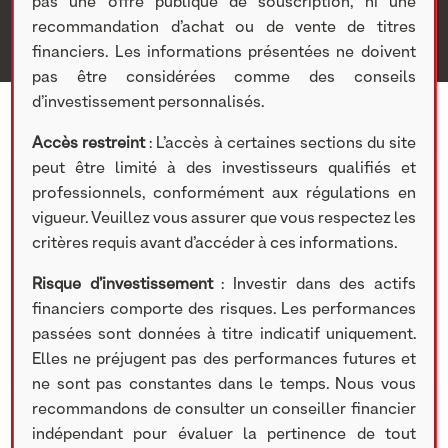
pas une offre publique de souscription, ni une
recommandation d’achat ou de vente de titres
financiers. Les informations présentées ne doivent
pas être considérées comme des conseils
d’investissement personnalisés.
Accès restreint
: L’accès à certaines sections du site
peut être limité à des investisseurs qualifiés et
professionnels, conformément aux régulations en
4 NOVEMBRE 2020
vigueur. Veuillez vous assurer que vous respectez les
Participation concernée :
VOGO
critères requis avant d’accéder à ces informations.
Risque d’investissement
: Investir dans des actifs
financiers comporte des risques. Les performances
TÉLÉCHARGER LE DOCUMENT
passées sont données à titre indicatif uniquement.
Elles ne préjugent pas des performances futures et
ne sont pas constantes dans le temps. Nous vous
recommandons de consulter un conseiller financier
Partager cet article
indépendant pour évaluer la pertinence de tout