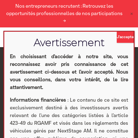
Nos entrepreneurs recrutent : Retrouvez les
×
opportunités professionnelles de nos participations
→
En choisissant d’accéder à notre site, vous
reconnaissez avoir pris connaissance de cet
Test salivaire EasyCov :
avertissement ci-dessous et l’avoir accepté. Nous
vous conseillons, dans votre intérêt, de le lire
Performances
attentivement.
Informations financières
: Le contenu de ce site est
confirmées
exclusivement destiné à des investisseurs avertis
relevant de l’une des catégories listées à l’article
Nextstage AM
>
Actualités Nextstage AM
>
Nos
423-49 du RGAMF et visés dans les règlements des
participations
>
Investissements cotés
>
Divers
> Test
véhicules gérés par NextStage AM. Il ne constitue
salivaire EasyCov : Performances confirmées