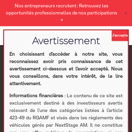
Nos entrepreneurs recrutent : Retrouvez les
×
opportunités professionnelles de nos participations
→
En choisissant d’accéder à notre site, vous
reconnaissez avoir pris connaissance de cet
Axway : Suspension des
avertissement ci-dessous et l’avoir accepté. Nous
vous conseillons, dans votre intérêt, de le lire
objectifs annuels
attentivement.
Informations financières
: Le contenu de ce site est
Nextstage AM
>
Actualités Nextstage AM
>
Nos
exclusivement destiné à des investisseurs avertis
participations
>
Investissements cotés
>
Divers
> Axway :
relevant de l’une des catégories listées à l’article
Suspension des objectifs annuels
423-49 du RGAMF et visés dans les règlements des
véhicules gérés par NextStage AM. Il ne constitue