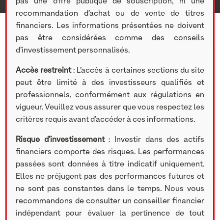
pas une offre publique de souscription, ni une
recommandation d’achat ou de vente de titres
financiers. Les informations présentées ne doivent
pas être considérées comme des conseils
d’investissement personnalisés.
10 JUIN 2020
Accès restreint
: L’accès à certaines sections du site
peut être limité à des investisseurs qualifiés et
Participation concernée :
Axway
professionnels, conformément aux régulations en
Software
vigueur. Veuillez vous assurer que vous respectez les
critères requis avant d’accéder à ces informations.
Risque d’investissement
: Investir dans des actifs
TÉLÉCHARGER LE DOCUMENT
financiers comporte des risques. Les performances
passées sont données à titre indicatif uniquement.
Elles ne préjugent pas des performances futures et
ne sont pas constantes dans le temps. Nous vous
Partager cet article
recommandons de consulter un conseiller financier
indépendant pour évaluer la pertinence de tout