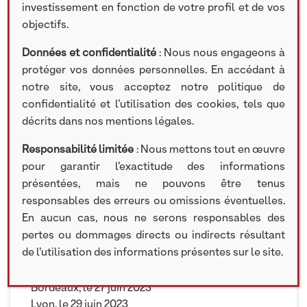
investissement en fonction de votre profil et de vos
objectifs.
20 JUIN 2023
Données et confidentialité
: Nous nous engageons à
protéger vos données personnelles. En accédant à
NextStage AM
a le plaisir convier les
notre site, vous acceptez notre politique de
professionnels de la gestion de patrimoine au
confidentialité et l’utilisation des cookies, tels que
Roadshow des Spécialistes
avec
IRBIS
décrits dans nos mentions légales.
FINANCE
et
Axiom Alternative Investments
.
Responsabilité limitée
: Nous mettons tout en œuvre
De passage dans 3 villes entre fin juin et début
pour garantir l’exactitude des informations
juillet, 3 acteurs de l’Asset Management avec des
présentées, mais ne pouvons être tenus
savoir-faire différents et complémentaires, vous
responsables des erreurs ou omissions éventuelles.
présenteront leurs expertises : Private Equity,
En aucun cas, nous ne serons responsables des
valeurs bancaires et produits structurés.
pertes ou dommages directs ou indirects résultant
de l’utilisation des informations présentes sur le site.
Les dates :
Bordeaux, le 27 juin 2023
Lyon, le 29 juin 2023