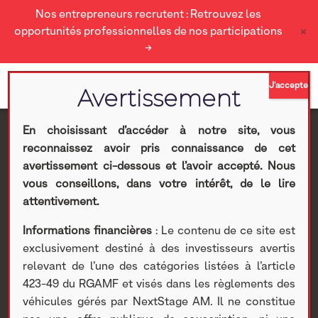
Nos entrepreneurs recrutent : Retrouvez les
×
opportunités professionnelles de nos participations
→
En choisissant d’accéder à notre site, vous
reconnaissez avoir pris connaissance de cet
Roadshow des
avertissement ci-dessous et l’avoir accepté. Nous
vous conseillons, dans votre intérêt, de le lire
Spécialistes : NextStage
attentivement.
Informations financières
: Le contenu de ce site est
AM, Axiom Ai et Irbis
exclusivement destiné à des investisseurs avertis
relevant de l’une des catégories listées à l’article
Finance
423-49 du RGAMF et visés dans les règlements des
véhicules gérés par NextStage AM. Il ne constitue