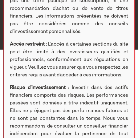
Nextstage AM
>
Actualités Nextstage AM
>
Nos
pas une offre publique de souscription, ni une
participations
>
Investissements non cotés
>
Actualités
>
recommandation d’achat ou de vente de titres
Roadshow des Spécialistes : NextStage AM, Axiom Ai et
financiers. Les informations présentées ne doivent
Irbis Finance
pas être considérées comme des conseils
d’investissement personnalisés.
Accès restreint
: L’accès à certaines sections du site
peut être limité à des investisseurs qualifiés et
professionnels, conformément aux régulations en
vigueur. Veuillez vous assurer que vous respectez les
critères requis avant d’accéder à ces informations.
Risque d’investissement
: Investir dans des actifs
financiers comporte des risques. Les performances
passées sont données à titre indicatif uniquement.
Elles ne préjugent pas des performances futures et
ne sont pas constantes dans le temps. Nous vous
recommandons de consulter un conseiller financier
ACTUALITÉS
indépendant pour évaluer la pertinence de tout