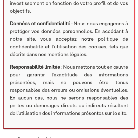
publication au lien suivant :
investissement en fonction de votre profil et de vos
https://www.linkedin.com/posts/nextstage-
objectifs.
am_r%C3%A9trospective-2020-nextstage-am-
Données et confidentialité
: Nous nous engageons à
activity-6764891769738956800-xK2e/
protéger vos données personnelles. En accédant à
notre site, vous acceptez notre politique de
confidentialité et l’utilisation des cookies, tels que
Partager cet article
décrits dans nos mentions légales.
Responsabilité limitée
: Nous mettons tout en œuvre
Rechercher
pour garantir l’exactitude des informations
présentées, mais ne pouvons être tenus
Search
responsables des erreurs ou omissions éventuelles.
En aucun cas, nous ne serons responsables des
pertes ou dommages directs ou indirects résultant
de l’utilisation des informations présentes sur le site.
Catégories