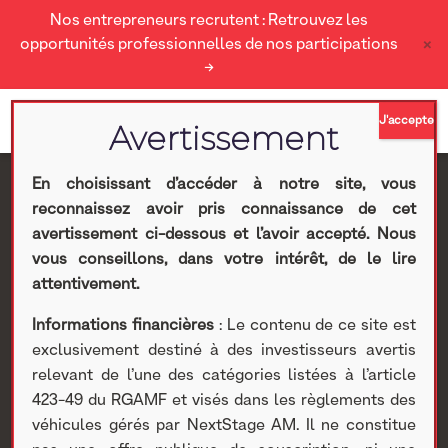
Nos entrepreneurs recrutent : Retrouvez les
×
opportunités professionnelles de nos participations
→
En choisissant d’accéder à notre site, vous
reconnaissez avoir pris connaissance de cet
Rétrospective 2021 : la
avertissement ci-dessous et l’avoir accepté. Nous
vous conseillons, dans votre intérêt, de le lire
bataille des fonds
attentivement.
Informations financières
: Le contenu de ce site est
propres
exclusivement destiné à des investisseurs avertis
relevant de l’une des catégories listées à l’article
Nextstage AM
>
Actualités Nextstage AM
>
Publications
>
423-49 du RGAMF et visés dans les règlements des
Actus
> Rétrospective 2021 : la bataille des fonds propres
véhicules gérés par NextStage AM. Il ne constitue