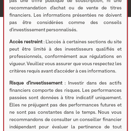
pas une offre publique de souscription, ni une
recommandation d’achat ou de vente de titres
financiers. Les informations présentées ne doivent
pas être considérées comme des conseils
d’investissement personnalisés.
Accès restreint
: L’accès à certaines sections du site
peut être limité à des investisseurs qualifiés et
2 AVRIL 2021
professionnels, conformément aux régulations en
vigueur. Veuillez vous assurer que vous respectez les
[RETROSPECTIVE] 2021, la bataille des fonds
propres, investissons ensemble dans les pépites
critères requis avant d’accéder à ces informations.
de nos territoires.
Risque d’investissement
: Investir dans des actifs
Pour mieux comprendre nos enjeux d’aujourd’hui,
financiers comporte des risques. Les performances
nos équipes vous proposent de revenir sur notre
passées sont données à titre indicatif uniquement.
activité 2020 et notamment, nos chiffre clés, nos
Elles ne préjugent pas des performances futures et
actualités et les initiatives de nos participations
ne sont pas constantes dans le temps. Nous vous
dans le cadre de la lutte contre la Covid-19.
recommandons de consulter un conseiller financier
WiiSmile, Fountaine Pajot, BOW Group, Lexon
indépendant pour évaluer la pertinence de tout
Design, Coorpacademy, 101 Fund. Retrouvez la