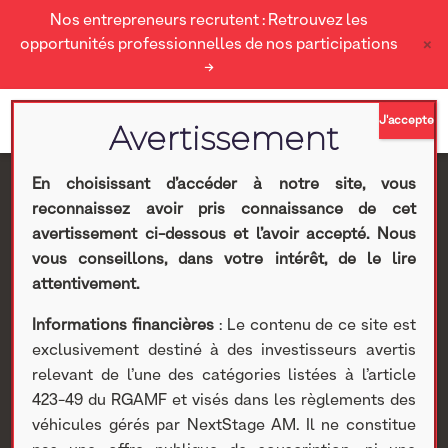
Nos entrepreneurs recrutent : Retrouvez les
×
opportunités professionnelles de nos participations
→
En choisissant d’accéder à notre site, vous
reconnaissez avoir pris connaissance de cet
O2i : Retour de la
avertissement ci-dessous et l’avoir accepté. Nous
vous conseillons, dans votre intérêt, de le lire
croissance sur toutes
attentivement.
Informations financières
: Le contenu de ce site est
les activités au Q4 2020
exclusivement destiné à des investisseurs avertis
relevant de l’une des catégories listées à l’article
Nextstage AM
>
Actualités Nextstage AM
>
Nos
423-49 du RGAMF et visés dans les règlements des
participations
>
Investissements cotés
>
Divers
> O2i :
véhicules gérés par NextStage AM. Il ne constitue
Retour de la croissance sur toutes les activités au Q4