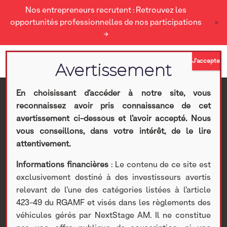
Nos entrepreneurs recrutent : Retrouvez les
×
opportunités professionnelles de nos participations
→
En choisissant d’accéder à notre site, vous
reconnaissez avoir pris connaissance de cet
Rapport ESG non coté
avertissement ci-dessous et l’avoir accepté. Nous
vous conseillons, dans votre intérêt, de le lire
2024/25 : Principes de
attentivement.
Informations financières
: Le contenu de ce site est
Michael E. Porter
exclusivement destiné à des investisseurs avertis
relevant de l’une des catégories listées à l’article
Nextstage AM
>
Actualités Nextstage AM
>
Nos
423-49 du RGAMF et visés dans les règlements des
participations
>
Investissements non cotés
>
Actualités
>
véhicules gérés par NextStage AM. Il ne constitue
Rapport ESG non coté 2024/25 : Principes de Michael E.