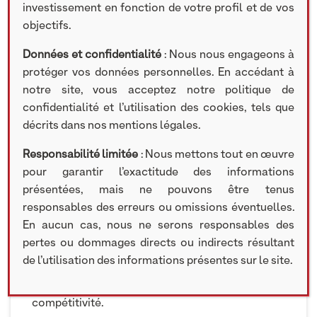
investissement en fonction de votre profil et de vos
objectifs.
ACTUALITÉS
Données et confidentialité
: Nous nous engageons à
protéger vos données personnelles. En accédant à
notre site, vous acceptez notre politique de
4 AOÛT 2025
confidentialité et l’utilisation des cookies, tels que
décrits dans nos mentions légales.
« Les entreprises qui créent de la valeur partagée
pour la société et l’ensemble des parties
Responsabilité limitée
: Nous mettons tout en œuvre
prenantes améliorent leur performance
pour garantir l’exactitude des informations
économique.» —
Michael E. Porter, Harvard
présentées, mais ne pouvons être tenus
Business Review, 2011.
responsables des erreurs ou omissions éventuelles.
En aucun cas, nous ne serons responsables des
Chez NextStage AM, cette conviction nous guide
pertes ou dommages directs ou indirects résultant
depuis des années et constitue un véritable pilier
de l’utilisation des informations présentes sur le site.
stratégique. Cette logique de “valeur partagée”
ouvre un cercle vertueux : innovation, résilience,
compétitivité.