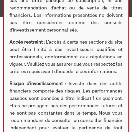
pas une offre publique de souscription, ni une
recommandation d’achat ou de vente de titres
financiers. Les informations présentées ne doivent
pas être considérées comme des conseils
Private Equity et PER
d’investissement personnalisés.
Le
Private Equity
, ou
capital-investissement
, consiste à
Accès restreint
: L’accès à certaines sections du site
investir dans des sociétés
non cotées en bourse
, telles
peut être limité à des investisseurs qualifiés et
que des
PMEs
,
ETIs
ou
grandes entreprises
, avec
professionnels, conformément aux régulations en
l’objectif de les faire croître et de générer une
plus-
vigueur. Veuillez vous assurer que vous respectez les
value à la revente des parts
. Ces sociétés peuvent être
critères requis avant d’accéder à ces informations.
des
start-ups
à fort potentiel ou des entreprises plus
établies en quête d’accompagnement stratégique.
Risque d’investissement
: Investir dans des actifs
financiers comporte des risques. Les performances
Investir dans le
Private Equity
peut générer des
passées sont données à titre indicatif uniquement.
rendements supérieurs
, mais cela implique aussi des
Elles ne préjugent pas des performances futures et
risques spécifiques
:
perte partielle ou totale du capital
ne sont pas constantes dans le temps. Nous vous
investi
,
liquidité réduite
du fait du caractère non coté
recommandons de consulter un conseiller financier
des entreprises, et
incertitude sur la valorisation des
indépendant pour évaluer la pertinence de tout
titres en portefeuille
.