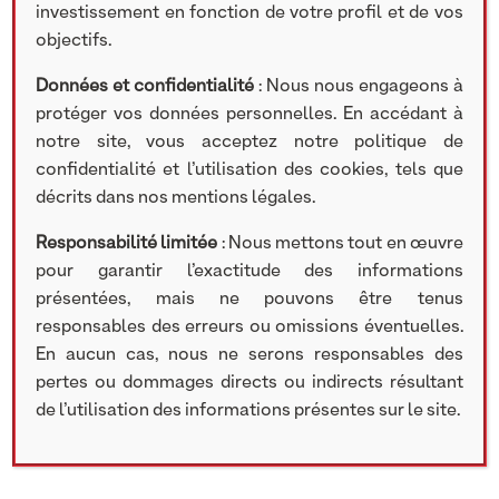
investissement en fonction de votre profil et de vos
Le
Plan d’Épargne Retraite (PER)
est une solution
objectifs.
d’épargne dédiée à la préparation de la retraite, offrant à
Données et confidentialité
: Nous nous engageons à
la fois une
diversité de supports d’investissement
et un
protéger vos données personnelles. En accédant à
cadre fiscal avantageux
. Il est possible d’investir en
notre site, vous acceptez notre politique de
Private Equity dans un PER depuis 2019.
confidentialité et l’utilisation des cookies, tels que
Employer le
PER comme véhicule d’investissement en
décrits dans nos mentions légales.
Private Equity
, c’est conjuguer les
bénéfices fiscaux
du
Responsabilité limitée
: Nous mettons tout en œuvre
PER à long terme avec les
perspectives de performance
pour garantir l’exactitude des informations
de cette classe d’actifs dynamique.
présentées, mais ne pouvons être tenus
Le PER n’est pas le seul type de contrat permettant
responsables des erreurs ou omissions éventuelles.
d’investir en private equity. Si vous souhaitez en savoir
En aucun cas, nous ne serons responsables des
plus, n’hésitez pas à
consulter notre article sur
pertes ou dommages directs ou indirects résultant
l’investissement en
private equity dans les contrats
de l’utilisation des informations présentes sur le site.
d’assurance-vie
.