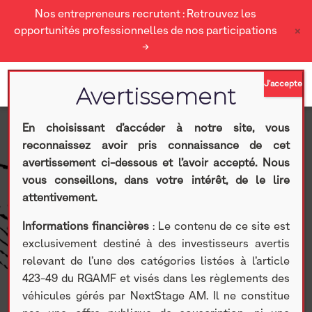
Nos entrepreneurs recrutent : Retrouvez les
×
opportunités professionnelles de nos participations
→
En choisissant d’accéder à notre site, vous
reconnaissez avoir pris connaissance de cet
Le Private Equity dans le
avertissement ci-dessous et l’avoir accepté. Nous
vous conseillons, dans votre intérêt, de le lire
Plan d’Épargne Retraite
attentivement.
Informations financières
: Le contenu de ce site est
(PER) | Guide complet
exclusivement destiné à des investisseurs avertis
relevant de l’une des catégories listées à l’article
Nextstage AM
> Le Private Equity dans le Plan d’Épargne
423-49 du RGAMF et visés dans les règlements des
Retraite (PER) | Guide complet
véhicules gérés par NextStage AM. Il ne constitue