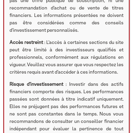
pas une offre publique de souscription, ni une
recommandation d’achat ou de vente de titres
financiers. Les informations présentées ne doivent
pas être considérées comme des conseils
d’investissement personnalisés.
Accès restreint
: L’accès à certaines sections du site
peut être limité à des investisseurs qualifiés et
professionnels, conformément aux régulations en
vigueur. Veuillez vous assurer que vous respectez les
La société
critères requis avant d’accéder à ces informations.
Risque d’investissement
: Investir dans des actifs
financiers comporte des risques. Les performances
Aubay est une Entreprise de Services du Numérique (ESN).
passées sont données à titre indicatif uniquement.
Aubay est présent chez les plus grands acteurs des
Elles ne préjugent pas des performances futures et
secteurs Banque (41% du CA : Société Générale, BNP
ne sont pas constantes dans le temps. Nous vous
Paribas, Crédit Agricole) , Assurance (26% du CA),
recommandons de consulter un conseiller financier
Industrie, Energie ou encore Transports et Télécoms. La
indépendant pour évaluer la pertinence de tout