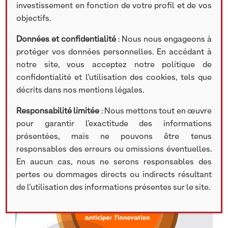
société compte 4 900 collaborateurs répartis dans 7 pays
investissement en fonction de votre profil et de vos
(France, Belgique, Luxembourg, Italie, Espagne, Portugal
objectifs.
et Royaume-Uni). En 2017, Aubay a réalisé un chiffre
d’affaires de 353,6 millions d’euros.
Données et confidentialité
: Nous nous engageons à
protéger vos données personnelles. En accédant à
Aubay est coté sur Euronext Paris, NYSE Euronext
notre site, vous acceptez notre politique de
(Compartiment B).
confidentialité et l’utilisation des cookies, tels que
décrits dans nos mentions légales.
Responsabilité limitée
: Nous mettons tout en œuvre
pour garantir l’exactitude des informations
présentées, mais ne pouvons être tenus
responsables des erreurs ou omissions éventuelles.
En aucun cas, nous ne serons responsables des
pertes ou dommages directs ou indirects résultant
de l’utilisation des informations présentes sur le site.