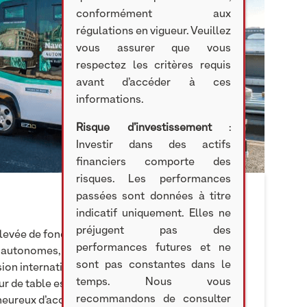
conformément aux
régulations en vigueur. Veuillez
vous assurer que vous
respectez les critères requis
avant d’accéder à ces
informations.
Risque d’investissement
:
Investir dans des actifs
financiers comporte des
risques. Les performances
passées sont données à titre
indicatif uniquement. Elles ne
préjugent pas des
 levée de fonds Série B de 55 M€ réalisée par
performances futures et ne
 autonomes, afin de soutenir la mise en place de
sont pas constantes dans le
ion internationale. « La participation de tous les
temps. Nous vous
ur de table est un fort vote de confiance dans
recommandons de consulter
eureux d’accueillir Searchlight, McWin et