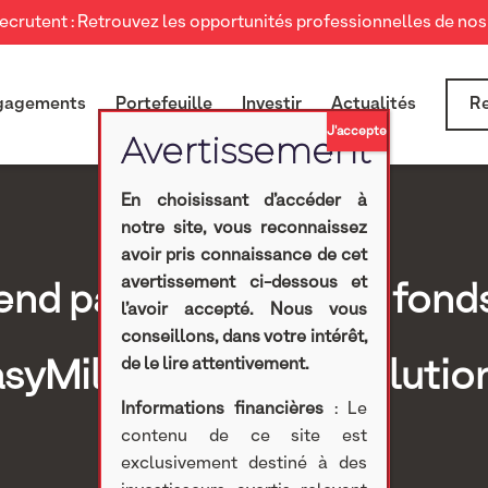
crutent : Retrouvez les opportunités professionnelles de nos 
gagements
Portefeuille
Investir
Actualités
Re
En choisissant d’accéder à
notre site, vous reconnaissez
avoir pris connaissance de cet
avertissement ci-dessous et
d part à la levée de fond
l’avoir accepté. Nous vous
conseillons, dans votre intérêt,
asyMile, leader des solutio
de le lire attentivement.
Informations financières
: Le
contenu de ce site est
autonomes.
exclusivement destiné à des