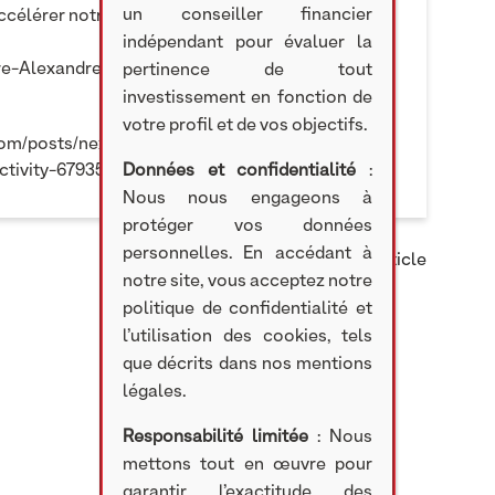
un conseiller financier
célérer notre croissance grâce à leur expertise »
indépendant pour évaluer la
re-Alexandre Prigent, chargé d’affaires chez
pertinence de tout
investissement en fonction de
votre profil et de vos objectifs.
.com/posts/nextstage-am_stanislas-de-
Données et confidentialité
:
tivity-6793515460571750400-qpdX
Nous nous engageons à
protéger vos données
personnelles. En accédant à
Partager cet article
notre site, vous acceptez notre
politique de confidentialité et
l’utilisation des cookies, tels
que décrits dans nos mentions
légales.
Responsabilité limitée
: Nous
mettons tout en œuvre pour
garantir l’exactitude des