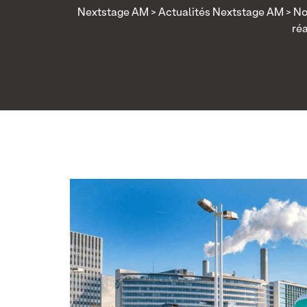
Nextstage AM
>
Actualités Nextstage AM
>
No
réa