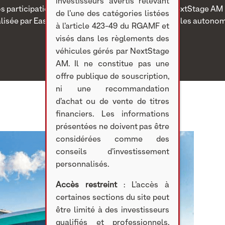
investisseurs avertis relevant
s participations
>
Investissements non cotés
> NextStage AM p
de l’une des catégories listées
lisée par EasyMile, leader des solutions de véhicules autono
à l’article 423-49 du RGAMF et
visés dans les règlements des
véhicules gérés par NextStage
AM. Il ne constitue pas une
offre publique de souscription,
ni une recommandation
d’achat ou de vente de titres
financiers. Les informations
présentées ne doivent pas être
considérées comme des
conseils d’investissement
personnalisés.
Accès restreint
: L’accès à
certaines sections du site peut
être limité à des investisseurs
qualifiés et professionnels,