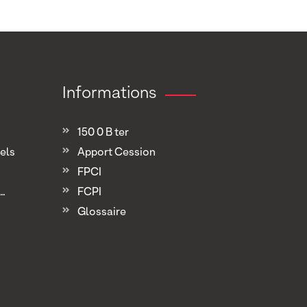
Informations
150 0 B ter
els
Apport Cession
FPCI
.
FCPI
Glossaire