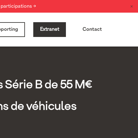
×
participations →
porting
Extranet
Contact
s Série B de 55 M€
ns de véhicules