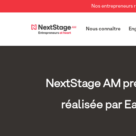
Nos entrepreneurs re
Nous connaître
En
NextStage AM pren
réalisée par E