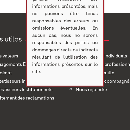
informations présentées, mais
ne pouvons être tenus
responsables des erreurs ou
omissions éventuelles. En
aucun cas, nous ne serons
s utiles
Investir
responsables des pertes ou
dommages directs ou indirects
 valeurs
Investisseurs individuels
résultant de l’utilisation des
gagements ESG
informations présentes sur le
Investisseurs professionn
site.
cénat
Notre portefeuille
estisseurs Individuels
Nous avons accompagné..
estisseurs Institutionnels
Nous rejoindre
itement des réclamations