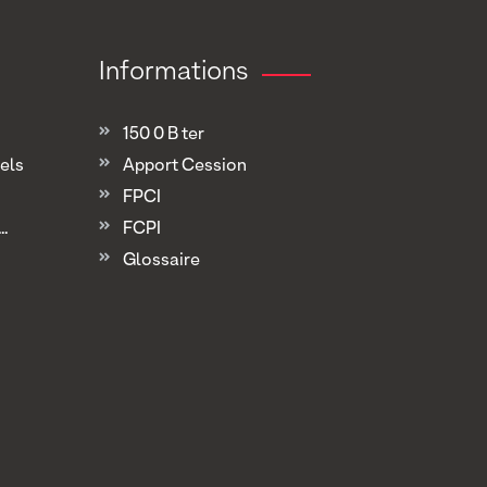
Informations
150 0 B ter
els
Apport Cession
FPCI
.
FCPI
Glossaire