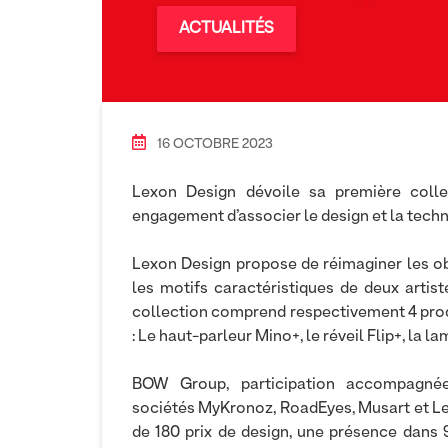
ACTUALITÉS
16 OCTOBRE 2023
Lexon Design dévoile sa première colle
engagement d’associer le design et la techn
Lexon Design propose de réimaginer les o
les motifs caractéristiques de deux artis
collection comprend respectivement 4 prod
: Le haut-parleur Mino+, le réveil Flip+, la l
BOW Group, participation accompagné
sociétés MyKronoz, RoadEyes, Musart et Lex
de 180 prix de design, une présence dans 