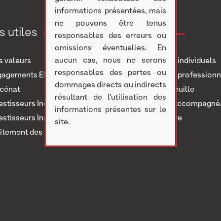
informations présentées, mais
ne pouvons être tenus
s utiles
Investir
responsables des erreurs ou
omissions éventuelles. En
aucun cas, nous ne serons
 valeurs
Investisseurs individuels
responsables des pertes ou
gagements ESG
Investisseurs professionn
dommages directs ou indirects
cénat
Notre portefeuille
résultant de l’utilisation des
estisseurs Individuels
Nous avons accompagné..
informations présentes sur le
estisseurs Institutionnels
Nous rejoindre
site.
itement des réclamations