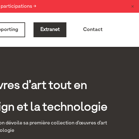
×
participations →
porting
Extranet
Contact
res d’art tout en
gn et la technologie
on dévoile sa première collection d’œuvres d’art
nologie