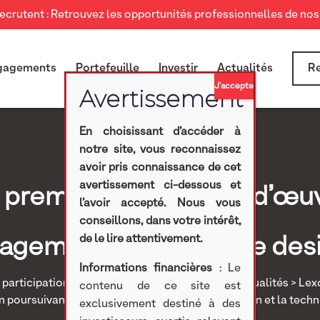
crutent : Retrouvez les opportunités professionnelles de nos 
gagements
Portefeuille
Investir
Actualités
Re
En choisissant d’accéder à
notre site, vous reconnaissez
avoir pris connaissance de cet
avertissement ci-dessous et
 première collection d’œuv
l’avoir accepté. Nous vous
conseillons, dans votre intérêt,
agement d’associer le desi
de le lire attentivement.
Informations financières
: Le
participations
>
Investissements non cotés
>
Actualités
> Lex
contenu de ce site est
n poursuivant son engagement d’associer le design et la tech
exclusivement destiné à des