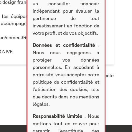
design française connue dans le monde entier.
un conseiller financier
indépendant pour évaluer la
s les équipes de BOW Group. Nicolas de Saint
pertinence de tout
s accompagner.
investissement en fonction de
votre profil et de vos objectifs.
kd.in/enmeu3RQ
Données et confidentialité
:
iBKZJVE
Nous nous engageons à
protéger vos données
personnelles. En accédant à
notre site, vous acceptez notre
Partager cet article
politique de confidentialité et
l’utilisation des cookies, tels
que décrits dans nos mentions
légales.
Responsabilité limitée
: Nous
mettons tout en œuvre pour
garantir l’exactitude des