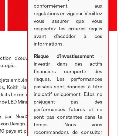
conformément aux
régulations en vigueur. Veuillez
vous assurer que vous
respectez les critères requis
avant d’accéder à ces
informations.
Risque d’investissement
:
ction d’œuvres d’art tout en poursuivant son
Investir dans des actifs
ologie.
financiers comporte des
risques. Les performances
bjets emblématiques de la marque en y intégrant
passées sont données à titre
tes, Keith Haring et Jean-Michel Basquiat. Cette
indicatif uniquement. Elles ne
uits Lexon déclinés en 4 motifs reconnaissables
préjugent pas des
ampe LED Mina et la radio Tykho 3.
performances futures et ne
e par NextStage AM depuis 2015, réuni les
sont pas constantes dans le
on Design. Avec près de 30 ans d’existence, plus
temps. Nous vous
90 pays et plus de 6 000 points de vente, Lexon
recommandons de consulter