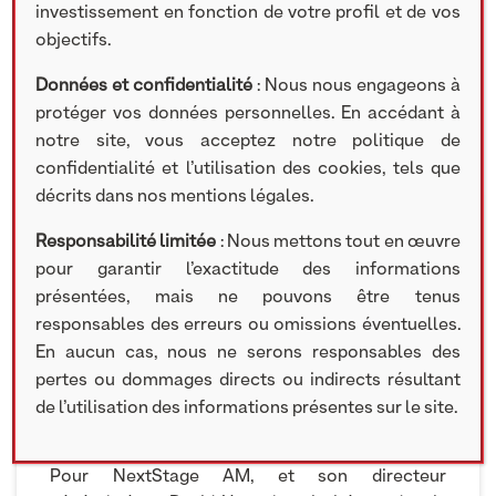
investissement en fonction de votre profil et de vos
objectifs.
Données et confidentialité
: Nous nous engageons à
protéger vos données personnelles. En accédant à
notre site, vous acceptez notre politique de
ACTUALITÉS
confidentialité et l’utilisation des cookies, tels que
décrits dans nos mentions légales.
12 OCTOBRE 2023
Responsabilité limitée
: Nous mettons tout en œuvre
pour garantir l’exactitude des informations
« [Le Private Equity] se différencie par le rôle actif
présentées, mais ne pouvons être tenus
d’accompagnement des équipes
responsables des erreurs ou omissions éventuelles.
d’investissement dans la gouvernance des
En aucun cas, nous ne serons responsables des
entreprises sélectionnées, un horizon
pertes ou dommages directs ou indirects résultant
d’investissement moyen long terme et des
de l’utilisation des informations présentes sur le site.
performances potentielles plus importantes*
que les autres classes d’actifs. […]
Pour NextStage AM, et son directeur