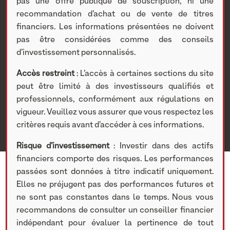
par Challenges et Club
pas une offre publique de souscription, ni une
recommandation d’achat ou de vente de titres
financiers. Les informations présentées ne doivent
Patrimoine
pas être considérées comme des conseils
d’investissement personnalisés.
Nextstage AM
>
Actualités Nextstage AM
>
Nos
participations
>
Investissements non cotés
>
Actualités
>
Accès restreint
: L’accès à certaines sections du site
Le Private Equity est à l’honneur dans le Hors-Série «
peut être limité à des investisseurs qualifiés et
Gestion de Patrimoine » co-produit par Challenges et
professionnels, conformément aux régulations en
Club Patrimoine
vigueur. Veuillez vous assurer que vous respectez les
critères requis avant d’accéder à ces informations.
Risque d’investissement
: Investir dans des actifs
financiers comporte des risques. Les performances
passées sont données à titre indicatif uniquement.
Elles ne préjugent pas des performances futures et
ne sont pas constantes dans le temps. Nous vous
recommandons de consulter un conseiller financier
indépendant pour évaluer la pertinence de tout