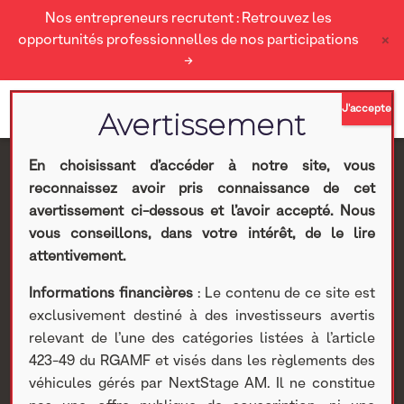
Nos entrepreneurs recrutent : Retrouvez les
×
opportunités professionnelles de nos participations
→
En choisissant d’accéder à notre site, vous
reconnaissez avoir pris connaissance de cet
Le Private Equity est à
avertissement ci-dessous et l’avoir accepté. Nous
vous conseillons, dans votre intérêt, de le lire
l’honneur dans le Hors-
attentivement.
Informations financières
: Le contenu de ce site est
Série « Gestion de
exclusivement destiné à des investisseurs avertis
relevant de l’une des catégories listées à l’article
Patrimoine » co-produit
423-49 du RGAMF et visés dans les règlements des
véhicules gérés par NextStage AM. Il ne constitue