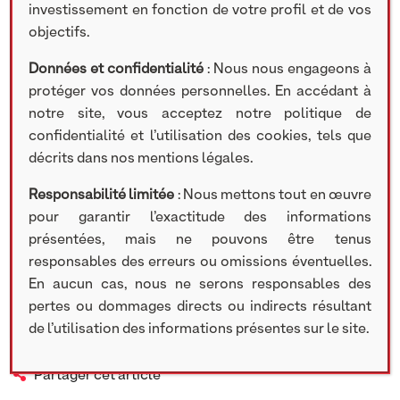
réelle qui attire les épargnants »,
investissement en fonction de votre profil et de vos
précise Grégoire Sentilhes, président
objectifs.
de NextStage AM.
Données et confidentialité
: Nous nous engageons à
protéger vos données personnelles. En accédant à
Le Private Equity est à l’honneur
dans Challenges à la suite de la publication de
notre site, vous acceptez notre politique de
notre étude en partenariat avec Spirica et Maison
confidentialité et l’utilisation des cookies, tels que
HEREZ : Baromètre Unités de Compte et Private
décrits dans nos mentions légales.
Equity : la nouvelle frontière des épargnants
Responsabilité limitée
: Nous mettons tout en œuvre
français. Cette étude permet de comprendre les
pour garantir l’exactitude des informations
ambitions, les leviers et les préoccupations qui
présentées, mais ne pouvons être tenus
influencent l’allocation des Français en Capital-
responsables des erreurs ou omissions éventuelles.
Investissement au sein de leur épargne.
En aucun cas, nous ne serons responsables des
Lire notre étude :
https://lnkd.in/eSdkgXHu
pertes ou dommages directs ou indirects résultant
de l’utilisation des informations présentes sur le site.
Partager cet article