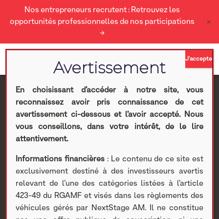
Nos entrepreneurs recrutent : Retrouvez les
×
opportunités professionnelles de nos participations
→
En choisissant d’accéder à notre site, vous
reconnaissez avoir pris connaissance de cet
Le Private Equity est à
avertissement ci-dessous et l’avoir accepté. Nous
vous conseillons, dans votre intérêt, de le lire
l’honneur dans
attentivement.
Informations financières
: Le contenu de ce site est
Challenges
exclusivement destiné à des investisseurs avertis
relevant de l’une des catégories listées à l’article
Nextstage AM
>
Actualités Nextstage AM
>
Nos
423-49 du RGAMF et visés dans les règlements des
participations
>
Investissements non cotés
>
Actualités
>
véhicules gérés par NextStage AM. Il ne constitue
Le Private Equity est à l’honneur dans Challenges