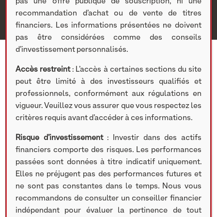
pas une offre publique de souscription, ni une
recommandation d’achat ou de vente de titres
financiers. Les informations présentées ne doivent
pas être considérées comme des conseils
d’investissement personnalisés.
Accès restreint
: L’accès à certaines sections du site
peut être limité à des investisseurs qualifiés et
professionnels, conformément aux régulations en
vigueur. Veuillez vous assurer que vous respectez les
critères requis avant d’accéder à ces informations.
ACTUALITÉS
Risque d’investissement
: Investir dans des actifs
financiers comporte des risques. Les performances
passées sont données à titre indicatif uniquement.
20 SEPTEMBRE 2023
Elles ne préjugent pas des performances futures et
ne sont pas constantes dans le temps. Nous vous
« Au-delà des perspectives de rendement, c’est
recommandons de consulter un conseiller financier
surtout le sentiment de participer à l’économie
indépendant pour évaluer la pertinence de tout