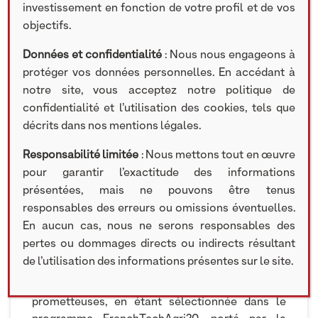
investissement en fonction de votre profil et de vos
« Des solutions innovantes connectées pour
objectifs.
limiter les insecticides et diminuer la
consommation énergétique dans le stockage
Données et confidentialité
: Nous nous engageons à
agricole : c’est ce que propose la startup, Javelot,
protéger vos données personnelles. En accédant à
co-fondée en 2018 par Félix Bonduelle
notre site, vous acceptez notre politique de
notamment. Une solution déjà utilisée par une
confidentialité et l’utilisation des cookies, tels que
centaine de grandes entreprises et qui cherche à
décrits dans nos mentions légales.
capter 50% du marché européen des
céréales. » La Tribune, 6 juin 2023.
Responsabilité limitée
: Nous mettons tout en œuvre
pour garantir l’exactitude des informations
Javelot propose une plateforme digitale de
présentées, mais ne pouvons être tenus
centralisation des données de stockage des
responsables des erreurs ou omissions éventuelles.
matières premières agricoles, permettant à ses
En aucun cas, nous ne serons responsables des
clients d’optimiser les performances
pertes ou dommages directs ou indirects résultant
économiques et environnementales de leurs
de l’utilisation des informations présentes sur le site.
récoltes. Le groupe a notamment été reconnu
comme l’une des AgriTech françaises les plus
prometteuses, en étant sélectionnée dans le