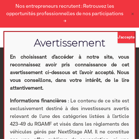
Nos entrepreneurs recrutent : Retrouvez les
×
opportunités professionnelles de nos participations
→
En choisissant d’accéder à notre site, vous
reconnaissez avoir pris connaissance de cet
Javelot cité dans La
avertissement ci-dessous et l’avoir accepté. Nous
vous conseillons, dans votre intérêt, de le lire
Tribune
attentivement.
Informations financières
: Le contenu de ce site est
Nextstage AM
>
Actualités Nextstage AM
>
Nos
exclusivement destiné à des investisseurs avertis
participations
>
Investissements non cotés
>
Actualités
>
relevant de l’une des catégories listées à l’article
Javelot cité dans La Tribune
423-49 du RGAMF et visés dans les règlements des
véhicules gérés par NextStage AM. Il ne constitue