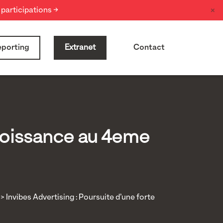
×
participations →
porting
Extranet
Contact
croissance au 4eme
> Invibes Advertising : Poursuite d’une forte