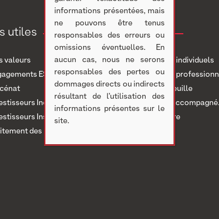
informations présentées, mais
ne pouvons être tenus
s utiles
Investir
responsables des erreurs ou
omissions éventuelles. En
aucun cas, nous ne serons
 valeurs
Investisseurs individuels
responsables des pertes ou
gagements ESG
Investisseurs professionn
dommages directs ou indirects
cénat
Notre portefeuille
résultant de l’utilisation des
estisseurs Individuels
Nous avons accompagné..
informations présentes sur le
estisseurs Institutionnels
Nous rejoindre
site.
itement des réclamations