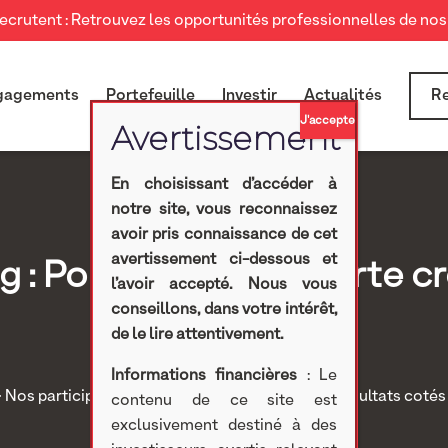
crutent : Retrouvez les opportunités professionnelles de nos 
gagements
Portefeuille
Investir
Actualités
Re
En choisissant d’accéder à
notre site, vous reconnaissez
avoir pris connaissance de cet
avertissement ci-dessous et
ng : Poursuite d’une forte 
l’avoir accepté. Nous vous
conseillons, dans votre intérêt,
trimestre 2020.
de le lire attentivement.
Informations financières
: Le
>
Nos participations
>
Investissements cotés
>
Résultats cotés
contenu de ce site est
croissance au 4eme trimestre 2020.
exclusivement destiné à des