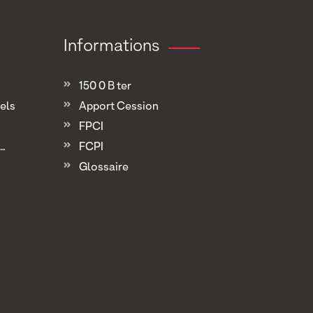
Informations
150 0 B ter
els
Apport Cession
FPCI
.
FCPI
Glossaire