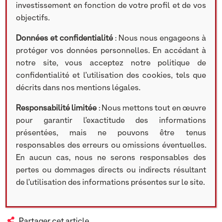
investissement en fonction de votre profil et de vos
Grégoire Sentilhes, Président de NextStage AM,
objectifs.
interviendra le mardi 26 septembre lors
de Patrimonia :
Données et confidentialité
: Nous nous engageons à
protéger vos données personnelles. En accédant à
➡️ Unités de compte et private equity : La
notre site, vous acceptez notre politique de
nouvelle frontière des épargnants français
confidentialité et l’utilisation des cookies, tels que
📅 26 septembre de 12h15 à 13h
décrits dans nos mentions légales.
📍 Centre de Congrès à Lyon, Salle Rhône 1
Responsabilité limitée
: Nous mettons tout en œuvre
Avec Daniel Collignon, Directeur Général
pour garantir l’exactitude des informations
de Spirica et Patrick Ganansia, Fondateur
présentées, mais ne pouvons être tenus
de Maison HEREZ.
responsables des erreurs ou omissions éventuelles.
En savoir plus sur nos
En aucun cas, nous ne serons responsables des
interventions :
https://lnkd.in/eMaF9Uxa
pertes ou dommages directs ou indirects résultant
Lire notre étude :
https://lnkd.in/eSdkgXHu
de l’utilisation des informations présentes sur le site.
Partager cet article