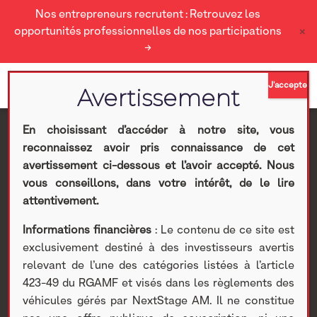
Nos entrepreneurs recrutent : Retrouvez les
×
opportunités professionnelles de nos participations
→
En choisissant d’accéder à notre site, vous
reconnaissez avoir pris connaissance de cet
Intervention de
avertissement ci-dessous et l’avoir accepté. Nous
vous conseillons, dans votre intérêt, de le lire
Grégoire Sentilhes à
attentivement.
Informations financières
: Le contenu de ce site est
Patrimonia
exclusivement destiné à des investisseurs avertis
relevant de l’une des catégories listées à l’article
Nextstage AM
>
Actualités Nextstage AM
>
Nos
423-49 du RGAMF et visés dans les règlements des
participations
>
Investissements non cotés
>
Actualités
>
véhicules gérés par NextStage AM. Il ne constitue
Intervention de Grégoire Sentilhes à Patrimonia