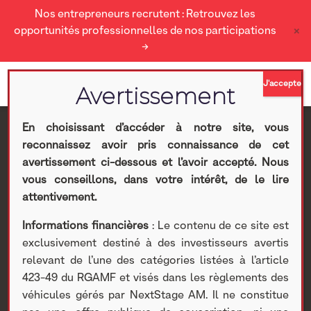
Nos entrepreneurs recrutent : Retrouvez les
×
opportunités professionnelles de nos participations
→
En choisissant d’accéder à notre site, vous
reconnaissez avoir pris connaissance de cet
HYPERLOOP entre au
avertissement ci-dessous et l’avoir accepté. Nous
vous conseillons, dans votre intérêt, de le lire
capital de GAUSSIN au
attentivement.
Informations financières
: Le contenu de ce site est
prix de 9,91 euros par
exclusivement destiné à des investisseurs avertis
relevant de l’une des catégories listées à l’article
action pour un montant
423-49 du RGAMF et visés dans les règlements des
véhicules gérés par NextStage AM. Il ne constitue