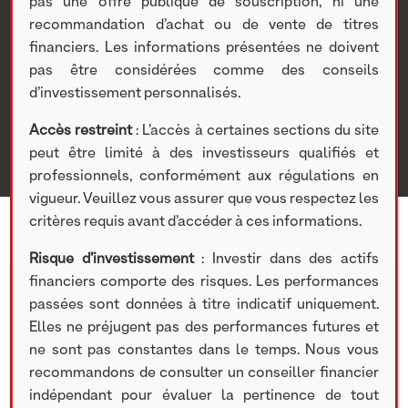
de 885 032 euros
pas une offre publique de souscription, ni une
recommandation d’achat ou de vente de titres
financiers. Les informations présentées ne doivent
Nextstage AM
>
Actualités Nextstage AM
>
Nos
pas être considérées comme des conseils
participations
>
Investissements cotés
>
Divers
>
d’investissement personnalisés.
HYPERLOOP entre au capital de GAUSSIN au prix de 9,91
euros par action pour un montant de 885 032 euros
Accès restreint
: L’accès à certaines sections du site
peut être limité à des investisseurs qualifiés et
professionnels, conformément aux régulations en
vigueur. Veuillez vous assurer que vous respectez les
critères requis avant d’accéder à ces informations.
Risque d’investissement
: Investir dans des actifs
financiers comporte des risques. Les performances
14 OCTOBRE 2020
passées sont données à titre indicatif uniquement.
Elles ne préjugent pas des performances futures et
Participation concernée :
ne sont pas constantes dans le temps. Nous vous
Gaussin
recommandons de consulter un conseiller financier
indépendant pour évaluer la pertinence de tout