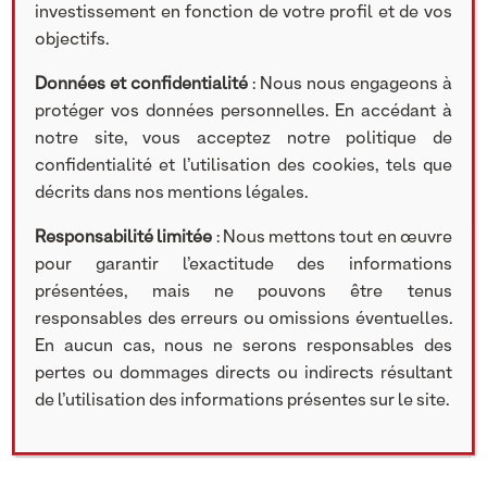
investissement en fonction de votre profil et de vos
objectifs.
28 AVRIL 2021
Données et confidentialité
: Nous nous engageons à
Retrouvez cette actualité sur :
protéger vos données personnelles. En accédant à
https://www.zonebourse.com/cours/action/O2I-
notre site, vous acceptez notre politique de
168589/actualite/O2i-nbsp-Groupe-O2i-Rapport-
confidentialité et l’utilisation des cookies, tels que
de-gestion-2020-incluant-le-RGE-33096928/
décrits dans nos mentions légales.
Responsabilité limitée
: Nous mettons tout en œuvre
pour garantir l’exactitude des informations
Partager cet article
présentées, mais ne pouvons être tenus
responsables des erreurs ou omissions éventuelles.
En aucun cas, nous ne serons responsables des
Rechercher
pertes ou dommages directs ou indirects résultant
de l’utilisation des informations présentes sur le site.
Search