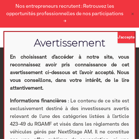
Nos entrepreneurs recrutent : Retrouvez les
×
opportunités professionnelles de nos participations
→
En choisissant d’accéder à notre site, vous
reconnaissez avoir pris connaissance de cet
Groupe O2i – Rapport
avertissement ci-dessous et l’avoir accepté. Nous
vous conseillons, dans votre intérêt, de le lire
de gestion 2020
attentivement.
Informations financières
: Le contenu de ce site est
incluant le RGE
exclusivement destiné à des investisseurs avertis
relevant de l’une des catégories listées à l’article
Nextstage AM
>
Actualités Nextstage AM
>
Nos
423-49 du RGAMF et visés dans les règlements des
participations
>
Investissements cotés
>
Participations
véhicules gérés par NextStage AM. Il ne constitue
cotées
> Groupe O2i – Rapport de gestion 2020 incluant