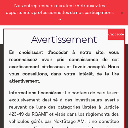
Nos entrepreneurs recrutent : Retrouvez les
×
opportunités professionnelles de nos participations
→
En choisissant d’accéder à notre site, vous
reconnaissez avoir pris connaissance de cet
Fillon Technologies :
avertissement ci-dessous et l’avoir accepté. Nous
vous conseillons, dans votre intérêt, de le lire
Index de l’égalité
attentivement.
Informations financières
: Le contenu de ce site est
professionnelle entre
exclusivement destiné à des investisseurs avertis
relevant de l’une des catégories listées à l’article
les femmes et les
423-49 du RGAMF et visés dans les règlements des
véhicules gérés par NextStage AM. Il ne constitue