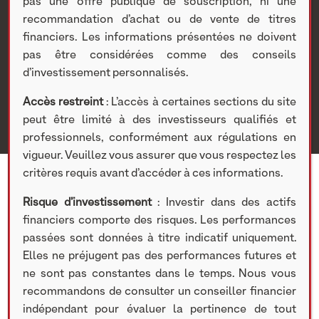
hommes.
pas une offre publique de souscription, ni une
recommandation d’achat ou de vente de titres
financiers. Les informations présentées ne doivent
Nextstage AM
>
Actualités Nextstage AM
>
Nos
pas être considérées comme des conseils
participations
>
Investissements non cotés
>
Actualités
>
d’investissement personnalisés.
Fillon Technologies : Index de l’égalité professionnelle
entre les femmes et les hommes.
Accès restreint
: L’accès à certaines sections du site
peut être limité à des investisseurs qualifiés et
professionnels, conformément aux régulations en
vigueur. Veuillez vous assurer que vous respectez les
critères requis avant d’accéder à ces informations.
Risque d’investissement
: Investir dans des actifs
financiers comporte des risques. Les performances
1 MARS 2021
passées sont données à titre indicatif uniquement.
Elles ne préjugent pas des performances futures et
Retrouvez cette actualité sur :
ne sont pas constantes dans le temps. Nous vous
https://www.fillontech.com/fr/index-de-legalite-
recommandons de consulter un conseiller financier
professionnelle-entre-les-femmes-et-les-
indépendant pour évaluer la pertinence de tout