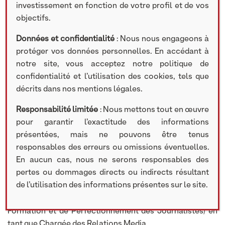
investissement en fonction de votre profil et de vos
objectifs.
Données et confidentialité
: Nous nous engageons à
protéger vos données personnelles. En accédant à
notre site, vous acceptez notre politique de
confidentialité et l’utilisation des cookies, tels que
BIOGRAPHIE
décrits dans nos mentions légales.
Sylvie Abbe
Responsabilité limitée
: Nous mettons tout en œuvre
pour garantir l’exactitude des informations
CHARGÉE DE L'ÉVÉNEMENTIEL
présentées, mais ne pouvons être tenus
responsables des erreurs ou omissions éventuelles.
Sylvie a débuté sa carrière dans le groupe CANAL+ en
En aucun cas, nous ne serons responsables des
tant qu’assistante de production au Service des Sports,
pertes ou dommages directs ou indirects résultant
sur l’émission L’Equipe du dimanche et Jour de foot, puis
de l’utilisation des informations présentes sur le site.
en tant que Chargée des Achats de Programmes au sein
de C+ Afrique. Elle est diplômée du CFPJ (Centre de
Formation et de Perfectionnement des Journalistes) en
tant que Chargée des Relations Media.