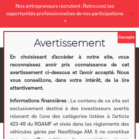
Nos entrepreneurs recrutent : Retrouvez les
×
opportunités professionnelles de nos participations
→
En choisissant d’accéder à notre site, vous
reconnaissez avoir pris connaissance de cet
Sylvie Abbe
avertissement ci-dessous et l’avoir accepté. Nous
vous conseillons, dans votre intérêt, de le lire
Nextstage AM
>
Qui sommes nous ?
>
Equipe
>
Equipe
attentivement.
développement
> Sylvie Abbe
Informations financières
: Le contenu de ce site est
exclusivement destiné à des investisseurs avertis
relevant de l’une des catégories listées à l’article
423-49 du RGAMF et visés dans les règlements des
véhicules gérés par NextStage AM. Il ne constitue