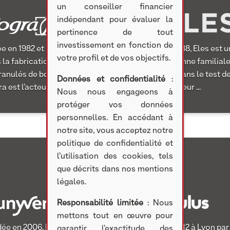
un conseiller financier
indépendant pour évaluer la
pertinence de tout
investissement en fonction de
e en 1982 et spécialisée
Fondée en 1988, Eles est 
votre profil et de vos objectifs.
 la fabrication
société italienne familial
ranulés de bois, la société
spécialisée dans le test d
Données et confidentialité
:
 est l’acteur ...
semiconducteur ...
Nous nous engageons à
protéger vos données
personnelles. En accédant à
notre site, vous acceptez notre
politique de confidentialité et
l’utilisation des cookies, tels
que décrits dans nos mentions
légales.
Responsabilité limitée
: Nous
mettons tout en œuvre pour
ée en 2006, Hunyvers est
Fondée en 2012 à Lyon par
garantir l’exactitude des