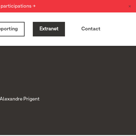
×
participations →
porting
Extranet
Contact
-Alexandre Prigent