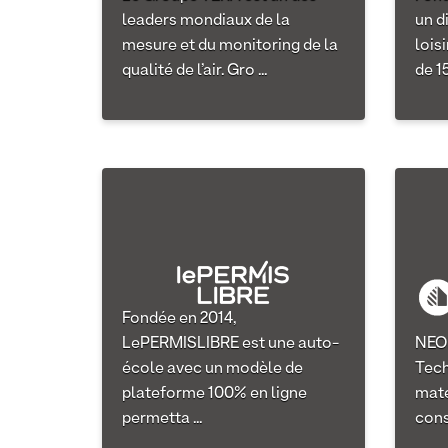
leaders mondiaux de la
un d
mesure et du monitoring de la
loisi
qualité de l’air. Gro ...
de 15 
Fondée en 2014,
LePERMISLIBRE est une auto-
NEOL
école avec un modèle de
Tech
plateforme 100% en ligne
maté
permetta ...
const