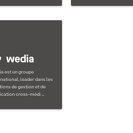
a est un groupe
rnational, leader dans les
tions de gestion et de
ication cross-médi ...