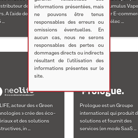
istributeur de véhicules de
Rémi Baert, Kumulus Vape
informations présentées, mais
rs. A l’aide de la détention
un distributeur E-comme
ne pouvons être tenus
...
de cigarettes élec ...
responsables des erreurs ou
omissions éventuelles. En
aucun cas, nous ne serons
responsables des pertes ou
dommages directs ou indirects
résultant de l’utilisation des
informations présentes sur le
site.
IFE, acteur des « Green
Prologue est un Groupe
nologies » crée des éco-
international qui produit 
riaux et des solutions
solutions et fournit des
ructives, in ...
services (en mode SaaS ...