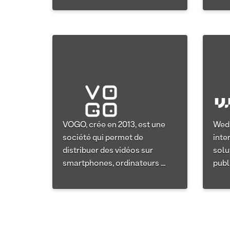
VOGO, crée en 2013, est une
Wedi
société qui permet de
inte
distribuer des vidéos sur
solu
smartphones, ordinateurs ...
publ