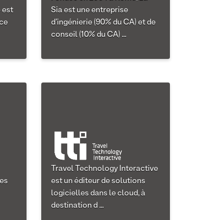
 est
Sia est une entreprise
rce
d’ingénierie (90% du CA) et de
conseil (10% du CA) ...
Travel Technology Interactive
des
est un éditeur de solutions
logicielles dans le cloud, à
destination d ...