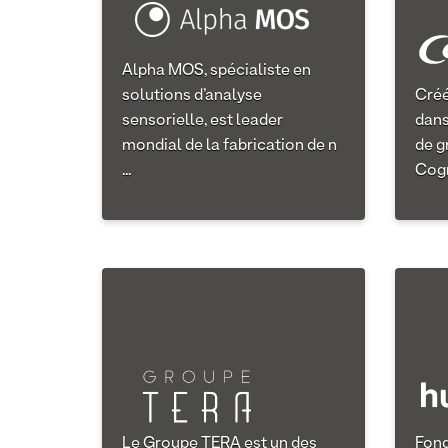
Alpha MOS, spécialiste en
solutions d’analyse
Créé
sensorielle, est leader
dans
mondial de la fabrication de n
de g
...
Cogra
Le Groupe TERA est un des
Fond