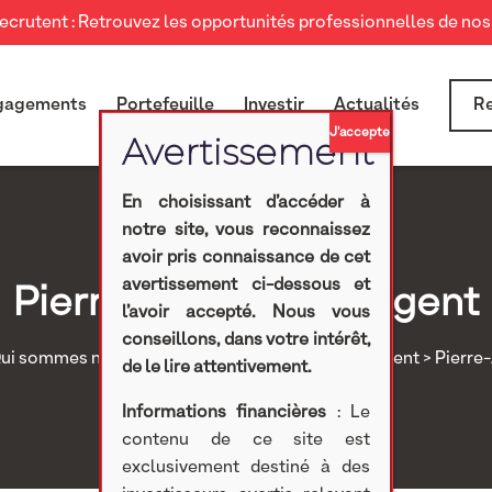
crutent : Retrouvez les opportunités professionnelles de nos 
gagements
Portefeuille
Investir
Actualités
Re
En choisissant d’accéder à
notre site, vous reconnaissez
avoir pris connaissance de cet
avertissement ci-dessous et
Pierre-Alexandre Prigent
l’avoir accepté. Nous vous
conseillons, dans votre intérêt,
ui sommes nous ?
>
Equipe
>
Equipe d'investissement
> Pierre
de le lire attentivement.
Informations financières
: Le
contenu de ce site est
exclusivement destiné à des