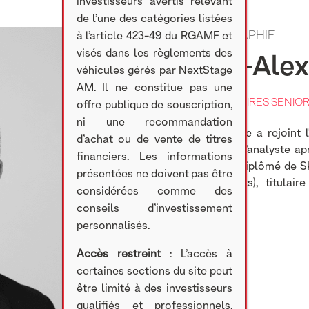
investisseurs avertis relevant
de l’une des catégories listées
BIOGRAPHIE
à l’article 423-49 du RGAMF et
visés dans les règlements des
Pierre-Ale
véhicules gérés par NextStage
AM. Il ne constitue pas une
CHARGÉ D'AFFAIRES SENIO
offre publique de souscription,
ni une recommandation
Pierre-Alexandre a rejoint
d’achat ou de vente de titres
2016 en tant qu’analyste a
financiers. Les informations
Alexandre est diplômé de 
présentées ne doivent pas être
and Investments), titulair
considérées comme des
Analyst).
conseils d’investissement
personnalisés.
Accès restreint
: L’accès à
certaines sections du site peut
être limité à des investisseurs
qualifiés et professionnels,