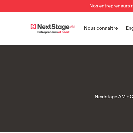
Nos entrepreneurs re
Nous connaître
En
Nextstage AM
>
Q