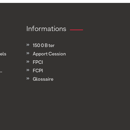
Informations
150 0 B ter
els
Apport Cession
FPCI
.
FCPI
Glossaire