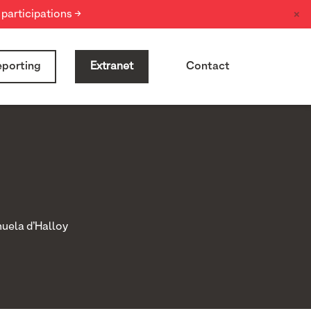
×
participations →
porting
Extranet
Contact
uela d’Halloy