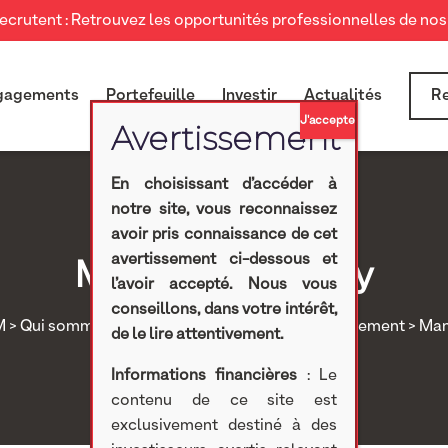
crutent : Retrouvez les opportunités professionnelles de nos 
gagements
Portefeuille
Investir
Actualités
Re
En choisissant d’accéder à
notre site, vous reconnaissez
avoir pris connaissance de cet
avertissement ci-dessous et
Manuela d’Halloy
l’avoir accepté. Nous vous
conseillons, dans votre intérêt,
M
>
Qui sommes nous ?
>
Equipe
>
Equipe développement
> Man
de le lire attentivement.
Informations financières
: Le
contenu de ce site est
exclusivement destiné à des