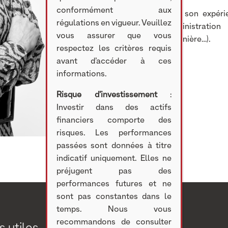
conformément aux
Reconnue pour son expérie
régulations en vigueur. Veuillez
conseils d’administratio
vous assurer que vous
fondation la Valinière…).
respectez les critères requis
avant d’accéder à ces
informations.
Risque d’investissement
:
Investir dans des actifs
financiers comporte des
risques. Les performances
passées sont données à titre
indicatif uniquement. Elles ne
préjugent pas des
performances futures et ne
sont pas constantes dans le
temps. Nous vous
recommandons de consulter
s utiles
Investir