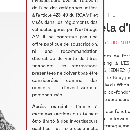
investisseurs avertis relevant
de l’une des catégories listées
BIOGRAPHIE
à l’article 423-49 du RGAMF et
visés dans les règlements des
Manuela d’
véhicules gérés par NextStage
AM. Il ne constitue pas une
PRÉSIDENTE DU CLUB ENT
offre publique de souscription,
ni une recommandation
Ingénieur Télécom de form
d’achat ou de vente de titres
mastère Marketing à L’ES
financiers. Les informations
Administration à l’EDHEC (2
présentées ne doivent pas être
digitale au sein de Bouygu
considérées comme des
direction générale du Who’s
conseils d’investissement
digitale, avant de co-fonde
personnalisés.
collaboratif d’entrepreneur
Accès restreint
: L’accès à
Parallèlement à ces fonctio
certaines sections du site peut
conseils où elle intervi
être limité à des investisseurs
consultante en stratégie, mar
qualifiés et professionnels,