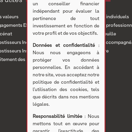
un conseiller financier
indépendant pour évaluer la
 valeurs
Investisseurs individuels
pertinence de tout
gagements ESG
Investisseurs professionn
investissement en fonction de
votre profil et de vos objectifs.
cénat
Notre portefeuille
estisseurs Individuels
Nous avons accompagné..
Données et confidentialité
:
estisseurs Institutionnels
Nous rejoindre
Nous nous engageons à
itement des réclamations
protéger vos données
personnelles. En accédant à
notre site, vous acceptez notre
politique de confidentialité et
l’utilisation des cookies, tels
que décrits dans nos mentions
légales.
Responsabilité limitée
: Nous
mettons tout en œuvre pour
garantir l’exactitude des