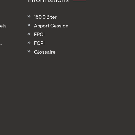
150 0 B ter
els
Apport Cession
FPCI
.
FCPI
Glossaire