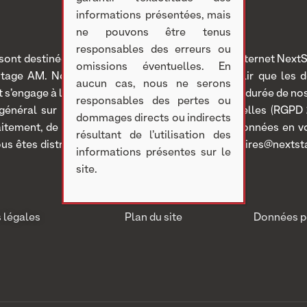
informations présentées, mais
ne pouvons être tenus
responsables des erreurs ou
nt destinées à NextStage AM, éditeur du site internet NextSt
omissions éventuelles. En
Stage AM. NextStage AM s’assure de ne recueillir que les 
aucun cas, nous ne serons
 et s’engage à les conserver uniquement pendant la durée de n
responsables des pertes ou
 général sur la protection des données personnelles (RGPD 2
dommages directs ou indirects
traitement, de portabilité et d’opposition de vos données en
résultant de l’utilisation des
ous êtes distributeur, contactez relations-partenaires@nextst
informations présentes sur le
site.
 légales
Plan du site
Données p