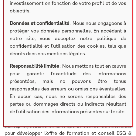
investissement en fonction de votre profil et de vos
objectifs.
Données et confidentialité
: Nous nous engageons à
protéger vos données personnelles. En accédant à
notre site, vous acceptez notre politique de
confidentialité et l’utilisation des cookies, tels que
BIOGRAPHIE
décrits dans nos mentions légales.
Laëtitia Challan Belval
Responsabilité limitée
: Nous mettons tout en œuvre
pour garantir l’exactitude des informations
CHIEF IMPACT OFFICER & OPERATING PARTNER
présentées, mais ne pouvons être tenus
responsables des erreurs ou omissions éventuelles.
Laëtitia Challan Belval a rejoint l’équipe d’investissement
En aucun cas, nous ne serons responsables des
de NextStage AM en septembre 2022. Diplômée de
pertes ou dommages directs ou indirects résultant
l’ESSEC, Laëtitia Challan Belval, a débuté sa carrière en
finance en Transaction Services au sein des cabinets de
de l’utilisation des informations présentes sur le site.
conseil et d’audit de Mazars et PwC, puis a rejoint la
startup MySezame en tant que Directrice Commerciale
pour développer l’offre de formation et conseil ESG &