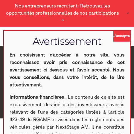
Nos entrepreneurs recrutent : Retrouvez les
×
opportunités professionnelles de nos participations
→
En choisissant d’accéder à notre site, vous
reconnaissez avoir pris connaissance de cet
Laëtitia Challan Belval
avertissement ci-dessous et l’avoir accepté. Nous
vous conseillons, dans votre intérêt, de le lire
Nextstage AM
>
Qui sommes nous ?
>
Equipe
>
Equipe
attentivement.
d'investissement
> Laëtitia Challan Belval
Informations financières
: Le contenu de ce site est
exclusivement destiné à des investisseurs avertis
relevant de l’une des catégories listées à l’article
423-49 du RGAMF et visés dans les règlements des
véhicules gérés par NextStage AM. Il ne constitue