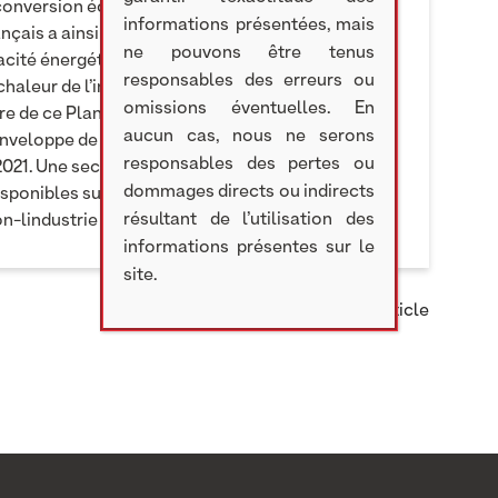
 conversion écologique de l’économie française et
informations présentées, mais
çais a ainsi alloué 1,2 milliard d’euros de
ne pouvons être tenus
cacité énergétique, faire évoluer les procédés de
responsables des erreurs ou
aleur de l’industrie française. L’appel à projets
omissions éventuelles. En
e de ce Plan. Cet appel à projets et deux autres
aucun cas, nous ne serons
enveloppe de 200 millions d’euros qui sera
responsables des pertes ou
 2021. Une seconde vague de cet appel à projets
dommages directs ou indirects
sponibles sur le site de
résultant de l’utilisation des
n-lindustrie
informations présentes sur le
site.
Partager cet article