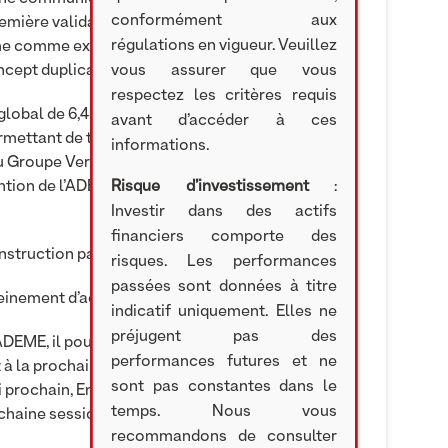
conformément aux
remière validation des instances politiques
régulations en vigueur. Veuillez
time comme exemplaire en matière d’économie
concept duplicable en France comme à l’étranger.
vous assurer que vous
respectez les critères requis
lobal de 6,4 M€, porte sur l’installation d’un ORC
avant d’accéder à ces
rmettant de transformer la chaleur perdue en air
informations.
u Groupe Verallia à Lagnieu en région Auvergne
tion de l’ADEME à hauteur de 2,3 M€ (
Risque d’investissement
cf.
:
Investir dans des actifs
financiers comporte des
instruction par l’ADEME.
risques. Les performances
passées sont données à titre
einement d’actualité.
indicatif uniquement. Elles ne
préjugent pas des
’ADEME, il pourrait être abandonné ou modifié et
performances futures et ne
t à la prochaine session d’appel à projets de
sont pas constantes dans le
ai prochain, Enertime envisage de déposer
temps. Nous vous
aine session, toujours à travers sa filiale
recommandons de consulter