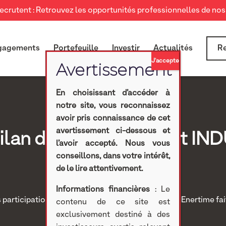
crutent : Retrouvez les opportunités professionnelles de nos 
gagements
Portefeuille
Investir
Actualités
Re
En choisissant d’accéder à
notre site, vous reconnaissez
avoir pris connaissance de cet
avertissement ci-dessous et
bilan de l’appel à projet 
l’avoir accepté. Nous vous
conseillons, dans votre intérêt,
d’octobre 2020
de le lire attentivement.
Informations financières
: Le
 participations
>
Investissements cotés
>
Divers
> Enertime fai
contenu de ce site est
d’octobre 2020
exclusivement destiné à des