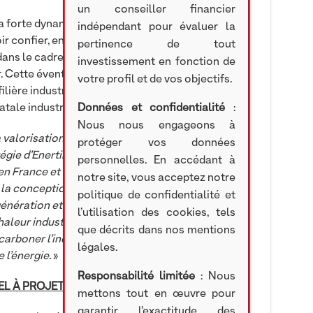
un conseiller financier
la forte dynamique actuelle autour de ses
indépendant pour évaluer la
ir confier, en tant que fournisseur d’équipements,
pertinence de tout
ans le cadre de l’Appel à Projets mais dont
investissement en fonction de
r. Cette éventualité concrétiserait la volonté du
votre profil et de vos objectifs.
lière industrielle stratégique autour des
tale industrielle.
Données et confidentialité
:
Nous nous engageons à
 valorisation de l’énergie perdue dans les
protéger vos données
égie d’Enertime. Notre objectif est de devenir,
personnelles. En accédant à
en France et sur le marché mondial de l’efficacité
notre site, vous acceptez notre
 la conception, la fabrication et la mise en œuvre
politique de confidentialité et
ération et de forte puissance. Notre offre,
l’utilisation des cookies, tels
eur industrielles, y compris sur un modèle
que décrits dans nos mentions
carboner l’industrie européenne et la pérenniser
légales.
 l’énergie.
»
Responsabilité limitée
: Nous
EL À PROJET INDUSEE
mettons tout en œuvre pour
garantir l’exactitude des