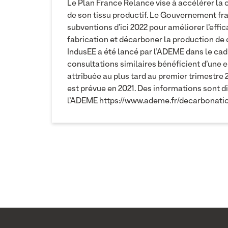
Le Plan France Relance vise à accélérer la
de son tissu productif. Le Gouvernement fran
subventions d’ici 2022 pour améliorer l’effi
fabrication et décarboner la production de ch
IndusEE a été lancé par l’ADEME dans le cadr
consultations similaires bénéficient d’une 
attribuée au plus tard au premier trimestre
est prévue en 2021. Des informations sont di
l’ADEME
https://www.ademe.fr/decarbonatio