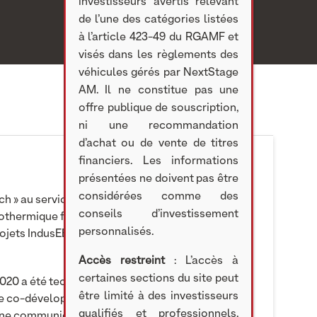
investisseurs avertis relevant
de l’une des catégories listées
à l’article 423-49 du RGAMF et
visés dans les règlements des
véhicules gérés par NextStage
AM. Il ne constitue pas une
offre publique de souscription,
ni une recommandation
d’achat ou de vente de titres
financiers. Les informations
présentées ne doivent pas être
considérées comme des
h » au service de l’efficacité énergétique
conseils d’investissement
othermique fait le point sur les 4 projets déposés
personnalisés.
 projets IndusEE de l’ADEME clos le 20 octobre
Accès restreint
: L’accès à
certaines sections du site peut
 2020 a été techniquement et économiquement
être limité à des investisseurs
d de co-développement signé avec l’exploitant du
qualifiés et professionnels,
Une communication officielle pourra être