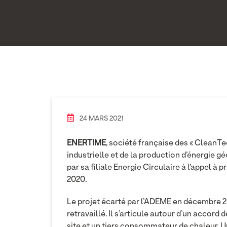
24 MARS 2021
ENERTIME
, société française des « CleanTec
industrielle et de la production d’énergie gé
par sa filiale Energie Circulaire à l’appel à
2020.
Le projet écarté par l’ADEME en décembre
retravaillé. Il s’articule autour d’un accor
site et un tiers consommateur de chaleur. 