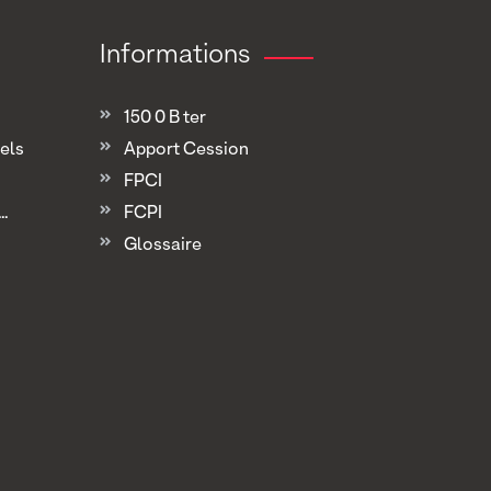
Informations
150 0 B ter
els
Apport Cession
FPCI
.
FCPI
Glossaire