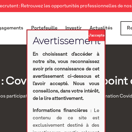
crutent : Retrouvez les opportunités professionnelles de nos 
gagements
Portefeuille
Investir
Actualités
Re
En choisissant d’accéder à
notre site, vous reconnaissez
avoir pris connaissance de cet
avertissement ci-dessous et
 Covid-19 : nouveau point 
l’avoir accepté. Nous vous
conseillons, dans votre intérêt,
os participations
>
Investissements cotés
>
Information Covid
de le lire attentivement.
situation
Informations financières
: Le
contenu de ce site est
exclusivement destiné à des