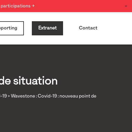
×
participations →
porting
Extranet
Contact
de situation
-19
> Wavestone : Covid-19 : nouveau point de