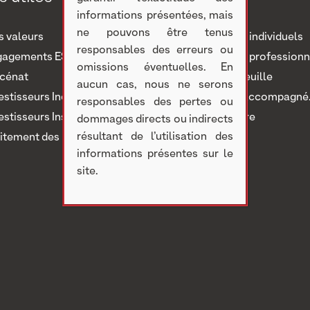
informations présentées, mais
ne pouvons être tenus
 valeurs
Investisseurs individuels
responsables des erreurs ou
gagements ESG
Investisseurs professionn
omissions éventuelles. En
cénat
Notre portefeuille
aucun cas, nous ne serons
estisseurs Individuels
Nous avons accompagné..
responsables des pertes ou
estisseurs Institutionnels
Nous rejoindre
dommages directs ou indirects
résultant de l’utilisation des
itement des réclamations
informations présentes sur le
site.