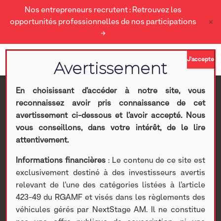
Nos entrepreneurs recrutent : Retrouvez les
×
opportunités professionnelles de nos participations
→
En choisissant d’accéder à notre site, vous
reconnaissez avoir pris connaissance de cet
Enertime : Communiqué
avertissement ci-dessous et l’avoir accepté. Nous
vous conseillons, dans votre intérêt, de le lire
de presse relatif à
attentivement.
Informations financières
: Le contenu de ce site est
l’impact du Covid-19 sur
exclusivement destiné à des investisseurs avertis
relevant de l’une des catégories listées à l’article
l’activité de la Société
423-49 du RGAMF et visés dans les règlements des
véhicules gérés par NextStage AM. Il ne constitue