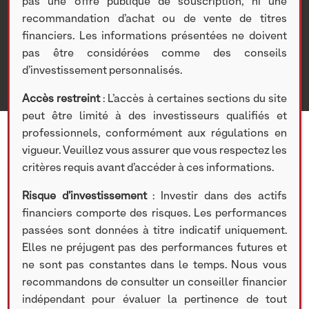
Nextstage AM
>
Actualités Nextstage AM
>
Nos
pas une offre publique de souscription, ni une
participations
>
Investissements cotés
>
Information
recommandation d’achat ou de vente de titres
Covid-19
> Enertime : Communiqué de presse relatif à
financiers. Les informations présentées ne doivent
l’impact du Covid-19 sur l’activité de la Société
pas être considérées comme des conseils
d’investissement personnalisés.
Accès restreint
: L’accès à certaines sections du site
peut être limité à des investisseurs qualifiés et
professionnels, conformément aux régulations en
vigueur. Veuillez vous assurer que vous respectez les
critères requis avant d’accéder à ces informations.
31 JUILLET 2020
Risque d’investissement
: Investir dans des actifs
financiers comporte des risques. Les performances
Participation concernée :
passées sont données à titre indicatif uniquement.
Enertime
Elles ne préjugent pas des performances futures et
ne sont pas constantes dans le temps. Nous vous
recommandons de consulter un conseiller financier
TÉLÉCHARGER LE DOCUMENT
indépendant pour évaluer la pertinence de tout