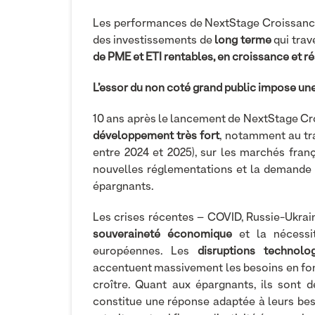
Les performances de NextStage Croissance v
des investissements de
long terme
qui trav
de PME et ETI rentables, en croissance et ré
L’essor du non coté grand public impose un
10 ans après le lancement de NextStage Cr
développement très fort
, notamment au tr
entre 2024 et 2025), sur les marchés fran
nouvelles réglementations et la demande 
épargnants.
Les crises récentes – COVID, Russie-Ukrai
souveraineté économique
et la nécessi
européennes. Les
disruptions technolo
accentuent massivement les besoins en fond
croître. Quant aux épargnants, ils sont d
constitue une réponse adaptée à leurs be