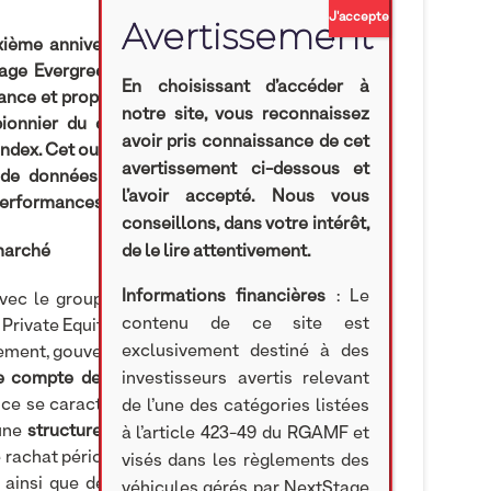
dixième anniversaire de la création de NextStage
tage Evergreen), la première unité de compte de
En choisissant d’accéder à
rance et proposée dans les contrats d’assurance-
notre site, vous reconnaissez
ionnier du capital-développement, annonce le
avoir pris connaissance de cet
dex. Cet outil constitue un référentiel inédit, co-
avertissement ci-dessous et
ir de données publiques uniquement, permettant
l’avoir accepté. Nous vous
 performances des véhicules evergreen.
conseillons, dans votre intérêt,
marché
de le lire attentivement.
Informations financières
: Le
vec le groupe AXA marque une rupture dans le
contenu de ce site est
Private Equity de standard institutionnel (gestion
exclusivement destiné à des
sement, gouvernance et reporting)) accessible aux
e compte de capital investissement
lancées
en
investisseurs avertis relevant
e se caractérise par son accessibilité au grand
de l’une des catégories listées
 une
structure evergreen
(durée de vie de 99 ans)
à l’article 423-49 du RGAMF et
e rachat périodiques offrant une
liquidité partielle
visés dans les règlements des
r
ainsi que des mécanismes de plafonnement («
véhicules gérés par NextStage