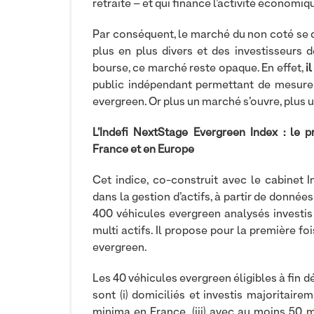
retraite – et qui finance l’activité économiq
Par conséquent, le marché du non coté se di
plus en plus divers et des investisseurs 
bourse, ce marché reste opaque. En effet,
i
public indépendant permettant de mesure
evergreen. Or plus un marché s’ouvre, plus u
L’Indefi NextStage Evergreen Index : le 
France et en Europe
Cet indice, co-construit avec le cabinet I
dans la gestion d’actifs, à partir de donnée
400 véhicules evergreen analysés investis e
multi actifs. Il propose pour la première f
evergreen.
Les 40 véhicules evergreen éligibles à fin d
sont (i) domiciliés et investis majoritaire
minima en France, (iii) avec au moins 50 mi