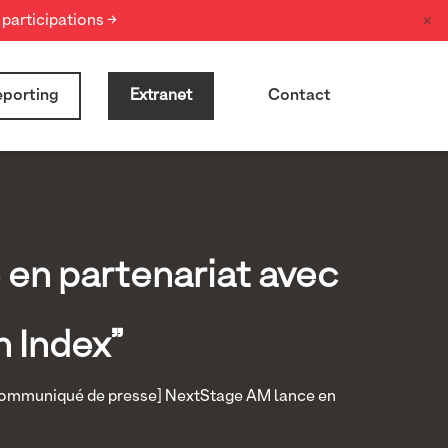
×
participations →
porting
Extranet
Contact
en partenariat avec
n Index”
ommuniqué de presse] NextStage AM lance en