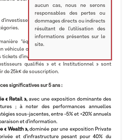
aucun cas, nous ne serons
responsables des pertes ou
s d’investissement liées à la démocratisation du
dommages directs ou indirects
tégories.
résultant de l’utilisation des
informations présentes sur le
anière “équipondérée” afin de favoriser une
site.
un véhicule ou secteur unique ne domine l’Indice.
 tickets d’investissement compris entre 1 et 10k€
tisseurs qualifiés » et « Institutionnel » sont
ir de 25k€ de souscription.
 significatives sur 5 ans :
e « Retail »,
avec une exposition dominante des
uctures ; à noter des performances annuelles
tratégies sous-jacentes, entre -5% et +20% annuels
mparaison et d’information.
e « Wealth »,
dominée par une exposition Private
 privée et d’infrastructure pesant pour 40% du