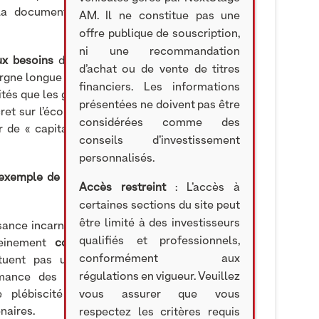
 la documentation du véhicule et une
qualité
AM. Il ne constitue pas une
offre publique de souscription,
ni une recommandation
ux besoins
du marché français. D’une part, elle
d’achat ou de vente de titres
rgne longue – en assurance-vie et dans le PER –
financiers. Les informations
és que les grands fonds institutionnels, avec un
présentées ne doivent pas être
et sur l’économie. D’autre part, elle permet aux
considérées comme des
 de « capitaux patients » qui les renforcent et
conseils d’investissement
personnalisés.
exemple de démocratisation réussie du Private
Accès restreint
: L’accès à
certaines sections du site peut
être limité à des investisseurs
ssance incarne la preuve que
démocratisation
du
qualifiés et professionnels,
einement
compatibles
, avec des potentielles
conformément aux
stituent pas un engagement et dépendent des
régulations en vigueur. Veuillez
ance des investissements sous-jacents, aux
 plébiscité par les distributeurs et les 10
vous assurer que vous
naires.
respectez les critères requis