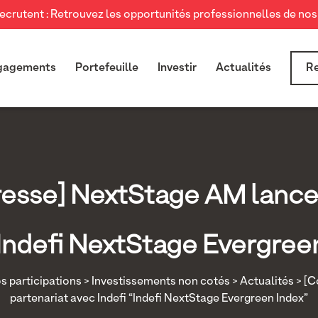
crutent : Retrouvez les opportunités professionnelles de nos 
gagements
Portefeuille
Investir
Actualités
Re
sse] NextStage AM lance 
“Indefi NextStage Evergree
s participations
>
Investissements non cotés
>
Actualités
> [C
partenariat avec Indefi “Indefi NextStage Evergreen Index”