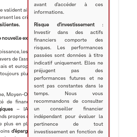
avant d’accéder à ces
alident ainsi la stratégie et le modèle choisis :
informations.
ersent les crises grâce à un
portefeuille diversifié
silientes.
Risque d’investissement
:
Investir dans des actifs
e nouvelle exigence de transparence
financiers comporte des
risques. Les performances
oissance, les véhicules evergreen connaissent un
passées sont données à titre
avers de l’assurance vie (+25% de montants levés
indicatif uniquement. Elles ne
çais et européens. Cet essor est soutenu par de
préjugent pas des
toujours plus importante des entreprises et des
performances futures et ne
sont pas constantes dans le
temps. Nous vous
ne, Moyen-Orient – ont démontré l’urgence de la
recommandons de consulter
té de financer les PME et ETI françaises et
un conseiller financier
giques
– IA, transition énergétique, santé –
s propres des entreprises pour innover, investir,
indépendant pour évaluer la
e plus en plus attirés par le Private Equity qui
pertinence de tout
soins
d’épargne longue
– en complément de leur
investissement en fonction de