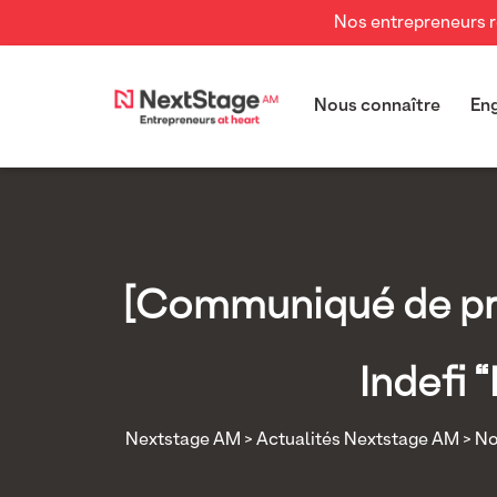
Nos entrepreneurs re
Nous connaître
En
[Communiqué de pre
Indefi 
Nextstage AM
>
Actualités Nextstage AM
>
No