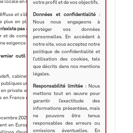
ue locale en rendant leur épargne utile.
votre profil et de vos objectifs.
ffuse et s’élargit avec des produits distribués de
Données et confidentialité
:
de plus en plus nombreux. Mais à l’inverse de la
Nous nous engageons à
l n’existe pas
en France de standard, de référentiel
protéger vos données
r et de comparer la performance des véhicules
personnelles. En accédant à
ne exigence s’impose : celle de la
transparence
.
notre site, vous acceptez notre
politique de confidentialité et
premier outil de transparence de l’Evergreen en
l’utilisation des cookies, tels
que décrits dans nos mentions
légales.
ndefi, cabinet de conseil indépendant spécialisé
s publiques uniquement, s’appuie sur un univers de
Responsabilité limitée
: Nous
n private equity, dette privée, infrastructure ou
mettons tout en œuvre pour
ois en France une lecture structurée des véhicules
garantir l’exactitude des
informations présentées, mais
ne pouvons être tenus
écembre 2025 répondent à quatre critères clés. Ils
responsables des erreurs ou
ment en Europe (minimum 51 %), (ii) accessibles à
omissions éventuelles. En
llions d’euros d’actifs sous gestion (iv) et un an