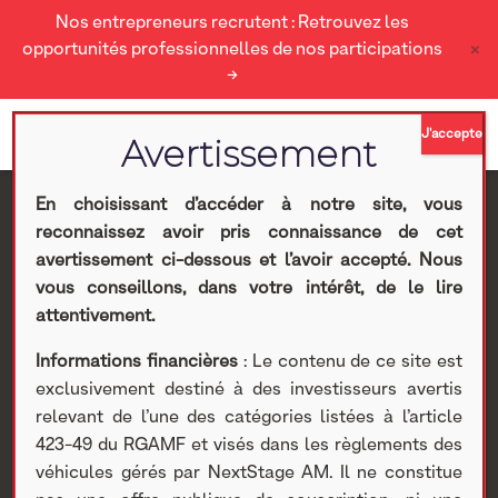
Nos entrepreneurs recrutent : Retrouvez les
×
opportunités professionnelles de nos participations
→
En choisissant d’accéder à notre site, vous
reconnaissez avoir pris connaissance de cet
Cogra : Chiffre d’affaires
avertissement ci-dessous et l’avoir accepté. Nous
vous conseillons, dans votre intérêt, de le lire
du 3ème trimestre
attentivement.
Informations financières
: Le contenu de ce site est
2019/2020
exclusivement destiné à des investisseurs avertis
relevant de l’une des catégories listées à l’article
Nextstage AM
>
Actualités Nextstage AM
>
Nos
423-49 du RGAMF et visés dans les règlements des
participations
>
Investissements cotés
>
Divers
> Cogra :
véhicules gérés par NextStage AM. Il ne constitue
Chiffre d’affaires du 3ème trimestre 2019/2020