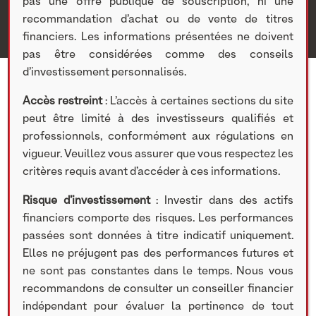
pas une offre publique de souscription, ni une
recommandation d’achat ou de vente de titres
financiers. Les informations présentées ne doivent
pas être considérées comme des conseils
d’investissement personnalisés.
Accès restreint
: L’accès à certaines sections du site
peut être limité à des investisseurs qualifiés et
professionnels, conformément aux régulations en
27 MAI 2020
vigueur. Veuillez vous assurer que vous respectez les
Participation concernée :
Cogra
critères requis avant d’accéder à ces informations.
Risque d’investissement
: Investir dans des actifs
financiers comporte des risques. Les performances
TÉLÉCHARGER LE DOCUMENT
passées sont données à titre indicatif uniquement.
Elles ne préjugent pas des performances futures et
ne sont pas constantes dans le temps. Nous vous
recommandons de consulter un conseiller financier
Partager cet article
indépendant pour évaluer la pertinence de tout