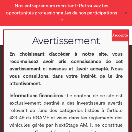
Nos entrepreneurs recrutent : Retrouvez les
×
opportunités professionnelles de nos participations
→
En choisissant d’accéder à notre site, vous
reconnaissez avoir pris connaissance de cet
Cogra : Chiffre d’affaires
avertissement ci-dessous et l’avoir accepté. Nous
vous conseillons, dans votre intérêt, de le lire
– 3ème trimestre 2020-
attentivement.
Informations financières
: Le contenu de ce site est
2021
exclusivement destiné à des investisseurs avertis
relevant de l’une des catégories listées à l’article
Nextstage AM
>
Actualités Nextstage AM
>
Nos
423-49 du RGAMF et visés dans les règlements des
participations
>
Investissements cotés
>
Divers
> Cogra :
véhicules gérés par NextStage AM. Il ne constitue
Chiffre d’affaires – 3ème trimestre 2020-2021