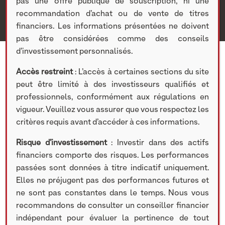
pas une offre publique de souscription, ni une
recommandation d’achat ou de vente de titres
financiers. Les informations présentées ne doivent
pas être considérées comme des conseils
d’investissement personnalisés.
Accès restreint
: L’accès à certaines sections du site
peut être limité à des investisseurs qualifiés et
professionnels, conformément aux régulations en
6 AVRIL 2021
vigueur. Veuillez vous assurer que vous respectez les
Participation concernée :
Cogra
critères requis avant d’accéder à ces informations.
Risque d’investissement
: Investir dans des actifs
financiers comporte des risques. Les performances
TÉLÉCHARGER LE DOCUMENT
passées sont données à titre indicatif uniquement.
Elles ne préjugent pas des performances futures et
ne sont pas constantes dans le temps. Nous vous
recommandons de consulter un conseiller financier
Partager cet article
indépendant pour évaluer la pertinence de tout