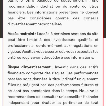
Nextstage AM
>
Actualités Nextstage AM
>
Nos
pas une offre publique de souscription, ni une
participations
>
Investissements non cotés
>
Actualités
>
recommandation d’achat ou de vente de titres
[CESSION] NextStage AM cède sa participation dans
financiers. Les informations présentées ne doivent
Réflectiv
pas être considérées comme des conseils
d’investissement personnalisés.
Accès restreint
: L’accès à certaines sections du site
peut être limité à des investisseurs qualifiés et
professionnels, conformément aux régulations en
vigueur. Veuillez vous assurer que vous respectez les
critères requis avant d’accéder à ces informations.
Risque d’investissement
: Investir dans des actifs
financiers comporte des risques. Les performances
passées sont données à titre indicatif uniquement.
Elles ne préjugent pas des performances futures et
ne sont pas constantes dans le temps. Nous vous
recommandons de consulter un conseiller financier
ACTUALITÉS
indépendant pour évaluer la pertinence de tout