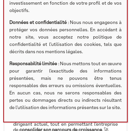
investissement en fonction de votre profil et de vos
objectifs.
23 NOVEMBRE 2022
Données et confidentialité
: Nous nous engageons à
protéger vos données personnelles. En accédant à
« Merci aux équipes de
NextStage AM
pour leur
accompagnement
depuis 2017
dans cette
notre site, vous acceptez notre politique de
opération de transmission familiale
. Réflectiv
confidentialité et l’utilisation des cookies, tels que
Window Films s’est imposé comme le
leader de
décrits dans nos mentions légales.
son segment de marché
et nous comptons
désormais poursuivre notre développement à
Responsabilité limitée
: Nous mettons tout en œuvre
l’international, notamment en Amérique du Nord.
»
Jean-Charles DOLL
, Président de
Réflectiv
. 🤝
pour garantir l’exactitude des informations
💬
présentées, mais ne pouvons être tenus
Après cinq ans d’accompagnement, NextStage
responsables des erreurs ou omissions éventuelles.
AM cède sa participation dans Réflectiv, leader
En aucun cas, nous ne serons responsables des
européen de la conception et distribution de
films adhésifs pour vitrages.
pertes ou dommages directs ou indirects résultant
Entré au capital en 2017, NextStage AM et
de l’utilisation des informations présentes sur le site.
Nicolas de Saint Etienne
ont permis la
transmission intra-familiale de l’entreprise à son
dirigeant actuel, tout en permettant l’entreprise
de
consolider son parcours de croissance
. 🚀