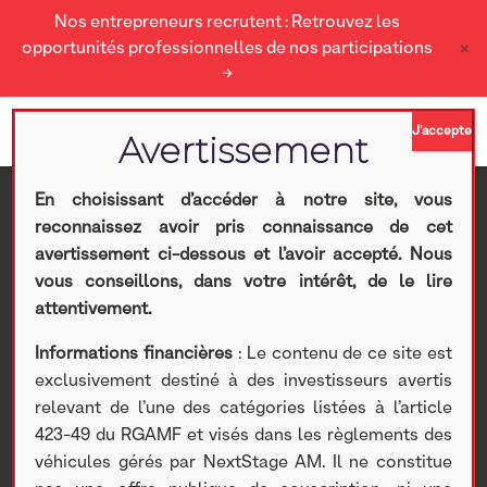
Nos entrepreneurs recrutent : Retrouvez les
×
opportunités professionnelles de nos participations
→
En choisissant d’accéder à notre site, vous
reconnaissez avoir pris connaissance de cet
[CESSION] NextStage
avertissement ci-dessous et l’avoir accepté. Nous
vous conseillons, dans votre intérêt, de le lire
AM cède sa
attentivement.
Informations financières
: Le contenu de ce site est
participation dans
exclusivement destiné à des investisseurs avertis
relevant de l’une des catégories listées à l’article
Réflectiv
423-49 du RGAMF et visés dans les règlements des
véhicules gérés par NextStage AM. Il ne constitue