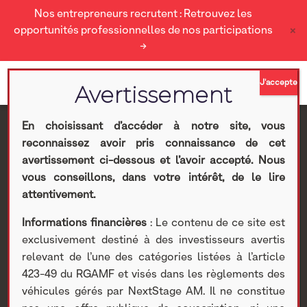
Nos entrepreneurs recrutent : Retrouvez les
×
opportunités professionnelles de nos participations
→
En choisissant d’accéder à notre site, vous
reconnaissez avoir pris connaissance de cet
Article sur La
avertissement ci-dessous et l’avoir accepté. Nous
vous conseillons, dans votre intérêt, de le lire
Cartonnerie Moderne,
attentivement.
Informations financières
: Le contenu de ce site est
Les Echos
exclusivement destiné à des investisseurs avertis
relevant de l’une des catégories listées à l’article
Nextstage AM
>
Actualités Nextstage AM
>
Nos
423-49 du RGAMF et visés dans les règlements des
participations
>
Investissements non cotés
>
Actualités
>
véhicules gérés par NextStage AM. Il ne constitue
Article sur La Cartonnerie Moderne, Les Echos