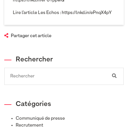
https://lnkd.in/eFUYppwQ
Lire l’article Les Echos :
https://lnkd.in/ePnqX4pY
Partager cet article
Rechercher
Search
Catégories
Communiqué de presse
Recrutement