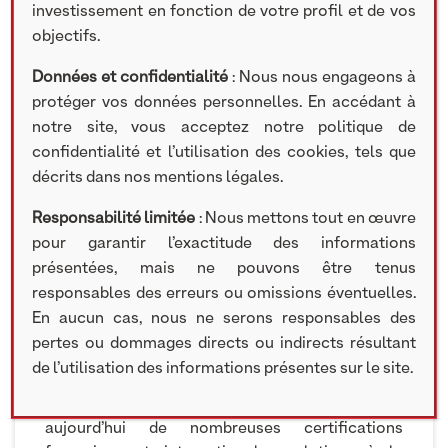
investissement en fonction de votre profil et de vos
14 NOVEMBRE 2023
objectifs.
« La Cartonnerie Moderne mise sur un contexte
Données et confidentialité
: Nous nous engageons à
environnemental porteur pour doubler sa
protéger vos données personnelles. En accédant à
production. Spécialiste des emballages […], la
notre site, vous acceptez notre politique de
PME vient de lever 4 millions auprès de la société
confidentialité et l’utilisation des cookies, tels que
de gestion NextStage AM pour trouver de
décrits dans nos mentions légales.
nouveaux débouchés à ses produits dans les
métiers de bouche. » Les Echos, Paul Molga, 10
Responsabilité limitée
: Nous mettons tout en œuvre
novembre 2023.
pour garantir l’exactitude des informations
présentées, mais ne pouvons être tenus
Le groupe Cartonnerie Moderne s’est imposé
responsables des erreurs ou omissions éventuelles.
parmi les leaders indépendants de la fabrication
En aucun cas, nous ne serons responsables des
d’emballages éco-responsables pour les métiers
pertes ou dommages directs ou indirects résultant
de bouche en France, avec une palette diversifiée
de l’utilisation des informations présentes sur le site.
de produits, allant de la boîte au sachet en
passant par le support. Le groupe possède
aujourd’hui de nombreuses certifications