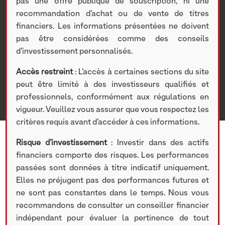
Cosmetic Valley
pas une offre publique de souscription, ni une
recommandation d’achat ou de vente de titres
financiers. Les informations présentées ne doivent
Nextstage AM
>
Actualités Nextstage AM
>
Nos
pas être considérées comme des conseils
participations
>
Investissements non cotés
>
d’investissement personnalisés.
Communiqué de Presse | Investissements non cotés
>
Adopt​ Parfums reprend l’ex-usine Pierre Fabre dans le
Accès restreint
: L’accès à certaines sections du site
Loiret et s’implante au cœur de la Cosmetic Valley
peut être limité à des investisseurs qualifiés et
professionnels, conformément aux régulations en
vigueur. Veuillez vous assurer que vous respectez les
critères requis avant d’accéder à ces informations.
Risque d’investissement
: Investir dans des actifs
financiers comporte des risques. Les performances
passées sont données à titre indicatif uniquement.
Elles ne préjugent pas des performances futures et
ne sont pas constantes dans le temps. Nous vous
recommandons de consulter un conseiller financier
indépendant pour évaluer la pertinence de tout