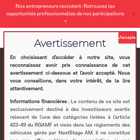
Nos entrepreneurs recrutent : Retrouvez les
×
opportunités professionnelles de nos participations
→
En choisissant d’accéder à notre site, vous
reconnaissez avoir pris connaissance de cet
Adopt​ Parfums reprend
avertissement ci-dessous et l’avoir accepté. Nous
vous conseillons, dans votre intérêt, de le lire
l’ex-usine Pierre Fabre
attentivement.
Informations financières
: Le contenu de ce site est
dans le Loiret et
exclusivement destiné à des investisseurs avertis
relevant de l’une des catégories listées à l’article
s’implante au cœur de la
423-49 du RGAMF et visés dans les règlements des
véhicules gérés par NextStage AM. Il ne constitue