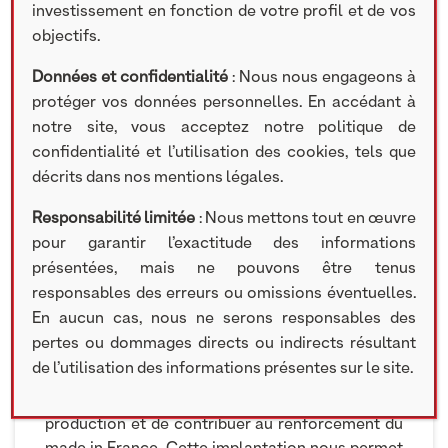
investissement en fonction de votre profil et de vos
objectifs.
COMMUNIQUÉ DE PRESSE | INVESTISSEMENTS
Données et confidentialité
: Nous nous engageons à
NON COTÉS
protéger vos données personnelles. En accédant à
notre site, vous acceptez notre politique de
confidentialité et l’utilisation des cookies, tels que
20 MARS 2023
décrits dans nos mentions légales.
Adopt​ Parfums
, participation du programme
Responsabilité limitée
: Nous mettons tout en œuvre
d’investissement
Pépites & Territoires by AXA en
pour garantir l’exactitude des informations
France et NextStage AM
et du véhicule
présentées, mais ne pouvons être tenus
d’investissement NextStage Evergreen, reprend
responsables des erreurs ou omissions éventuelles.
l’ex-usine Pierre Fabre dans le Loiret et
En aucun cas, nous ne serons responsables des
s’implante au cœur de la Cosmetic Valley.
pertes ou dommages directs ou indirects résultant
de l’utilisation des informations présentes sur le site.
« Avec le soutien des acteurs locaux, nous
sommes heureux de reprendre ce site de
production et de contribuer au renforcement du