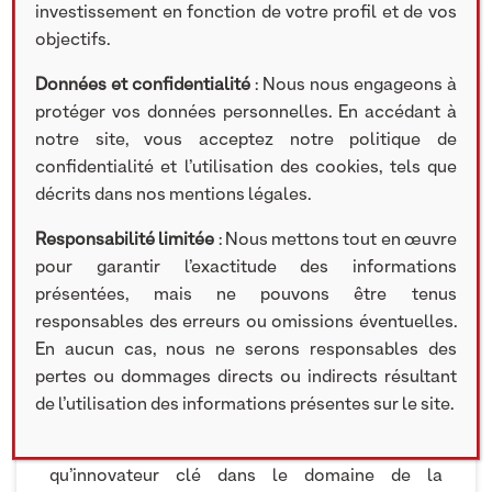
investissement en fonction de votre profil et de vos
ACTUALITÉS
objectifs.
Données et confidentialité
: Nous nous engageons à
protéger vos données personnelles. En accédant à
5 MARS 2024
notre site, vous acceptez notre politique de
confidentialité et l’utilisation des cookies, tels que
60ème édition du Salon International de
l’Agriculture #SIA2024 : une forte dynamique
décrits dans nos mentions légales.
autour de l’innovation.
Responsabilité limitée
: Nous mettons tout en œuvre
pour garantir l’exactitude des informations
Felix Bonduelle et Vindicient Delcourt,
présentées, mais ne pouvons être tenus
respectivement Directeur Général et Président
de Javelot, ont participé à l’édition 2024 du Salon
responsables des erreurs ou omissions éventuelles.
International de l’Agriculture à Paris.
En aucun cas, nous ne serons responsables des
pertes ou dommages directs ou indirects résultant
Ils ont eu l’opportunité d’échanger avec des
de l’utilisation des informations présentes sur le site.
acteurs majeurs de l’industrie agricole,
renforçant ainsi la position de Javelot en tant
qu’innovateur clé dans le domaine de la