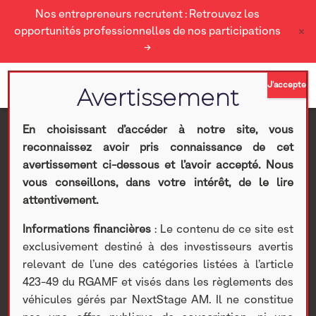
Nos entrepreneurs recrutent : Retrouvez les
×
opportunités professionnelles de nos participations
→
En choisissant d’accéder à notre site, vous
reconnaissez avoir pris connaissance de cet
60ème édition du Salon
avertissement ci-dessous et l’avoir accepté. Nous
vous conseillons, dans votre intérêt, de le lire
International de
attentivement.
Informations financières
: Le contenu de ce site est
l’Agriculture
exclusivement destiné à des investisseurs avertis
relevant de l’une des catégories listées à l’article
Nextstage AM
>
Actualités Nextstage AM
>
Nos
423-49 du RGAMF et visés dans les règlements des
participations
>
Investissements non cotés
>
Actualités
>
véhicules gérés par NextStage AM. Il ne constitue
60ème édition du Salon International de l’Agriculture