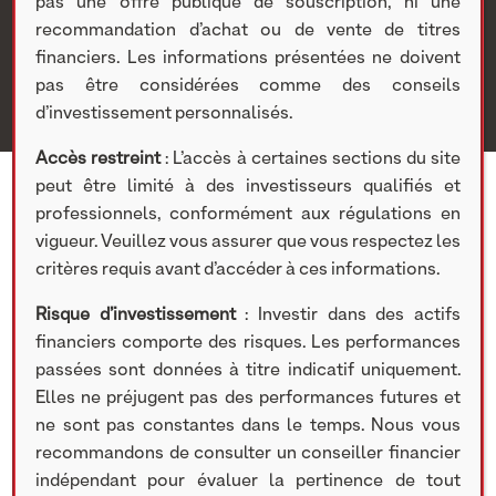
Nextstage AM
>
Actualités Nextstage AM
>
Publications
>
pas une offre publique de souscription, ni une
[ACTUALITÉS] Yseop, Chat GPT : les modèles de
recommandation d’achat ou de vente de titres
traitement du langage
financiers. Les informations présentées ne doivent
pas être considérées comme des conseils
d’investissement personnalisés.
Accès restreint
: L’accès à certaines sections du site
peut être limité à des investisseurs qualifiés et
professionnels, conformément aux régulations en
vigueur. Veuillez vous assurer que vous respectez les
critères requis avant d’accéder à ces informations.
Risque d’investissement
: Investir dans des actifs
financiers comporte des risques. Les performances
passées sont données à titre indicatif uniquement.
Elles ne préjugent pas des performances futures et
ne sont pas constantes dans le temps. Nous vous
PUBLICATIONS
recommandons de consulter un conseiller financier
indépendant pour évaluer la pertinence de tout