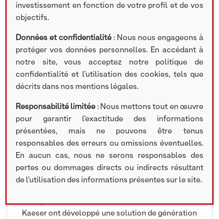
investissement en fonction de votre profil et de vos
20 JANVIER 2023
objectifs.
Données et confidentialité
: Nous nous engageons à
« Dans le gigantesque océan de connaissance
protéger vos données personnelles. En accédant à
qu’est le Web, Google Search aidait à naviguer.
notre site, vous acceptez notre politique de
ChatGPT construit des îles où faire escale. »
confidentialité et l’utilisation des cookies, tels que
Etienne Grass, Les Echos, 14 janv. 2023
décrits dans nos mentions légales.
L’IA est en train de devenir de plus en plus
Responsabilité limitée
: Nous mettons tout en œuvre
présente dans notre vie quotidienne, et les
pour garantir l’exactitude des informations
modèles de traitement du langage
présentées, mais ne pouvons être tenus
comme Yseop ou ChatGPT jouent un rôle clé
responsables des erreurs ou omissions éventuelles.
dans cette évolution.
En aucun cas, nous ne serons responsables des
Yseop, participation accompagnée par Grégoire
pertes ou dommages directs ou indirects résultant
Sentilhes et Michaël Strauss-Kahn, est un leader
de l’utilisation des informations présentes sur le site.
dans le domaine de l’IA appliquée aux
entreprises. Emmanuel Walckenaer et Alain
Kaeser ont développé une solution de génération