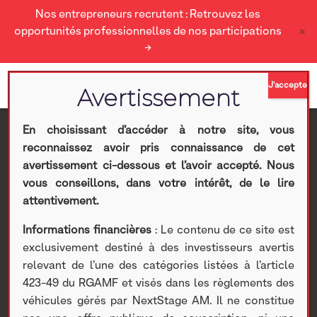
Nos entrepreneurs recrutent : Retrouvez les
×
opportunités professionnelles de nos participations
→
En choisissant d’accéder à notre site, vous
reconnaissez avoir pris connaissance de cet
[ACTUALITÉS] Yseop,
avertissement ci-dessous et l’avoir accepté. Nous
vous conseillons, dans votre intérêt, de le lire
Chat GPT : les modèles
attentivement.
Informations financières
: Le contenu de ce site est
de traitement du
exclusivement destiné à des investisseurs avertis
relevant de l’une des catégories listées à l’article
langage
423-49 du RGAMF et visés dans les règlements des
véhicules gérés par NextStage AM. Il ne constitue