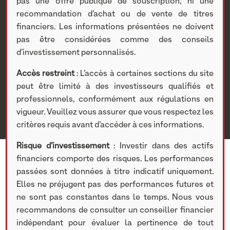
déplacement
pas une offre publique de souscription, ni une
recommandation d’achat ou de vente de titres
financiers. Les informations présentées ne doivent
ministériel à Abu Dhabi
pas être considérées comme des conseils
d’investissement personnalisés.
Nextstage AM
>
Actualités Nextstage AM
>
Publications
>
[ACTUALITÉS] NextStage AM accompagne Bruno Le
Accès restreint
: L’accès à certaines sections du site
Maire dans le cadre d’un déplacement ministériel à Abu
peut être limité à des investisseurs qualifiés et
Dhabi
professionnels, conformément aux régulations en
vigueur. Veuillez vous assurer que vous respectez les
critères requis avant d’accéder à ces informations.
Risque d’investissement
: Investir dans des actifs
financiers comporte des risques. Les performances
passées sont données à titre indicatif uniquement.
Elles ne préjugent pas des performances futures et
ne sont pas constantes dans le temps. Nous vous
recommandons de consulter un conseiller financier
indépendant pour évaluer la pertinence de tout