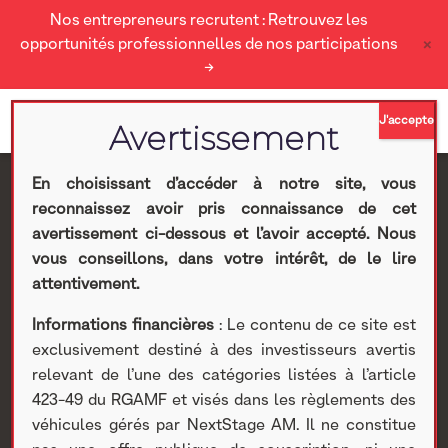
Nos entrepreneurs recrutent : Retrouvez les
×
opportunités professionnelles de nos participations
→
En choisissant d’accéder à notre site, vous
reconnaissez avoir pris connaissance de cet
[ACTUALITÉS]
avertissement ci-dessous et l’avoir accepté. Nous
vous conseillons, dans votre intérêt, de le lire
NextStage AM
attentivement.
Informations financières
: Le contenu de ce site est
accompagne Bruno Le
exclusivement destiné à des investisseurs avertis
relevant de l’une des catégories listées à l’article
Maire dans le cadre d’un
423-49 du RGAMF et visés dans les règlements des
véhicules gérés par NextStage AM. Il ne constitue