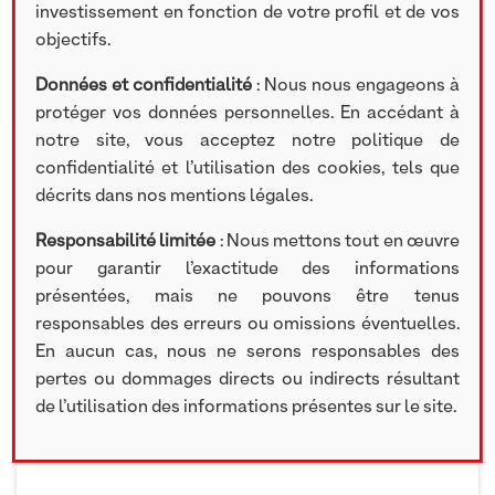
investissement en fonction de votre profil et de vos
objectifs.
PUBLICATIONS
Données et confidentialité
: Nous nous engageons à
protéger vos données personnelles. En accédant à
notre site, vous acceptez notre politique de
confidentialité et l’utilisation des cookies, tels que
30 JANVIER 2023
décrits dans nos mentions légales.
NextStage AM accompagne Bruno Le Maire dans
Responsabilité limitée
: Nous mettons tout en œuvre
le cadre d’un déplacement ministériel à Abu
pour garantir l’exactitude des informations
Dhabi.
présentées, mais ne pouvons être tenus
responsables des erreurs ou omissions éventuelles.
Une belle opportunité pour échanger sur
En aucun cas, nous ne serons responsables des
l’importance du développement de nos PME & ETI
françaises avec des investisseurs de la région.
pertes ou dommages directs ou indirects résultant
de l’utilisation des informations présentes sur le site.
En savoir plus
:
https://www.linkedin.com/feed/update/urn:li:activity:7