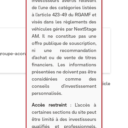
investisseurs avertis relevant
de l’une des catégories listées
à l’article 423-49 du RGAMF et
visés dans les règlements des
véhicules gérés par NextStage
AM. Il ne constitue pas une
offre publique de souscription,
ni une recommandation
groupe-acorus.fr/acorus-agrandit-sa-flotte-de-
d’achat ou de vente de titres
financiers. Les informations
présentées ne doivent pas être
considérées comme des
Partager cet article
conseils d’investissement
personnalisés.
Accès restreint
: L’accès à
certaines sections du site peut
être limité à des investisseurs
qualifiés et professionnels,