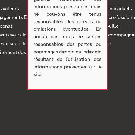
informations présentées, mais
 valeurs
Investisseurs individuels
ne pouvons être tenus
gagements ESG
Investisseurs professionn
responsables des erreurs ou
cénat
Notre portefeuille
omissions éventuelles. En
estisseurs Individuels
Nous avons accompagné..
aucun cas, nous ne serons
estisseurs Institutionnels
Nous rejoindre
responsables des pertes ou
dommages directs ou indirects
itement des réclamations
résultant de l’utilisation des
informations présentes sur le
site.