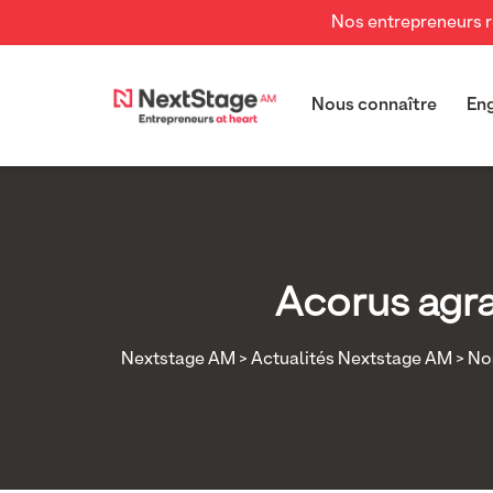
Nos entrepreneurs re
Nous connaître
En
Acorus agra
Nextstage AM
>
Actualités Nextstage AM
>
Nos