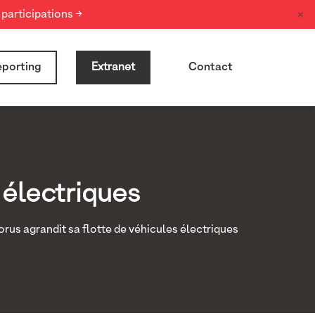
×
participations →
porting
Extranet
Contact
 électriques
rus agrandit sa flotte de véhicules électriques