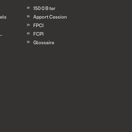
150 0 B ter
els
Apport Cession
FPCI
.
FCPI
Glossaire