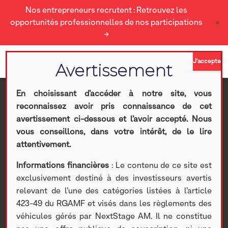
Nos entrepreneurs recrutent : Retrouvez les
×
opportunités professionnelles de nos participations
→
En choisissant d’accéder à notre site, vous
reconnaissez avoir pris connaissance de cet
Grégoire Sentilhes et
avertissement ci-dessous et l’avoir accepté. Nous
vous conseillons, dans votre intérêt, de le lire
40 dirigeantes et
attentivement.
Informations financières
: Le contenu de ce site est
dirigeants de grandes
exclusivement destiné à des investisseurs avertis
relevant de l’une des catégories listées à l’article
entreprises françaises
423-49 du RGAMF et visés dans les règlements des
véhicules gérés par NextStage AM. Il ne constitue