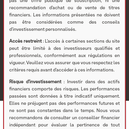
co-signent une tribune
pas une offre publique de souscription, ni une
recommandation d’achat ou de vente de titres
financiers. Les informations présentées ne doivent
pour la parité dans le
pas être considérées comme des conseils
d’investissement personnalisés.
monde du travail.
Accès restreint
: L’accès à certaines sections du site
Nextstage AM
>
Actualités Nextstage AM
>
Publications
>
peut être limité à des investisseurs qualifiés et
Articles recommandés
> Grégoire Sentilhes et 40
professionnels, conformément aux régulations en
dirigeantes et dirigeants de grandes entreprises
vigueur. Veuillez vous assurer que vous respectez les
françaises co-signent une tribune pour la parité dans le
critères requis avant d’accéder à ces informations.
monde du travail.
Risque d’investissement
: Investir dans des actifs
financiers comporte des risques. Les performances
passées sont données à titre indicatif uniquement.
Elles ne préjugent pas des performances futures et
ne sont pas constantes dans le temps. Nous vous
recommandons de consulter un conseiller financier
indépendant pour évaluer la pertinence de tout