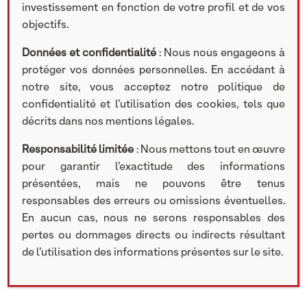
investissement en fonction de votre profil et de vos
2 MARS 2021
objectifs.
[#PARITÉ] « Il n’y pas de croissance pérenne
Données et confidentialité
: Nous nous engageons à
possible dans l’entre-soi ». Grégoire Sentilhes,
protéger vos données personnelles. En accédant à
Président co-fondateur de NextStage, et 40
notre site, vous acceptez notre politique de
dirigeantes et dirigeants de grandes entreprises
confidentialité et l’utilisation des cookies, tels que
françaises s’engagent et co-signent une tribune
décrits dans nos mentions légales.
pour la parité dans le monde du travail et
définissent les grands objectifs de cette
Responsabilité limitée
: Nous mettons tout en œuvre
décennie pour l’égalité entre les homme et les
pour garantir l’exactitude des informations
femme en entreprise. Retrouvez la tribune à ce
présentées, mais ne pouvons être tenus
lien :
https://www.linkedin.com/posts/nextstage-
responsables des erreurs ou omissions éventuelles.
am_exclusif-41-responsables-de-grandes-
En aucun cas, nous ne serons responsables des
entreprises-activity-6774712863614361600-kZYv
pertes ou dommages directs ou indirects résultant
de l’utilisation des informations présentes sur le site.
Partager cet article